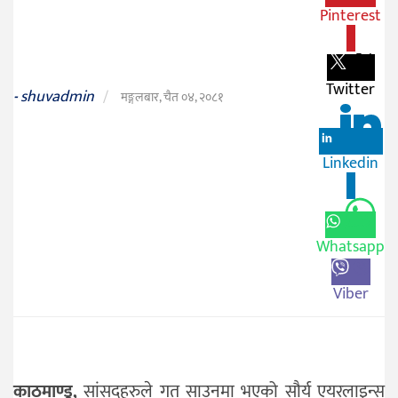
Pinterest
जीवनशैली
0
दर्शन
Twitter
/
shuvadmin
-
/
मङ्गलबार, चैत ०४, २०८१
संस्कृति
विचार
Linkedin
0
देश
राजनीति
Whatsapp
Viber
काठमाण्डू,
सांसदहरुले गत साउनमा भएको सौर्य एयरलाइन्स