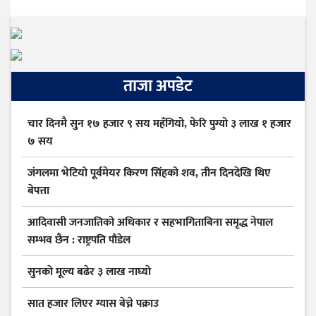
ताजा अपडेट
चार दिनमै सुन १७ हजार ९ सय महँगियो, फेरि पुग्यो ३ लाख १ हजार
७ सय
जंगलमा भेटियो पूर्वमेयर किरण सिंहको शव, तीन दिनदेखि थिए
बेपत्ता
आदिवासी जनजातिको अधिकार र सहभागिताबिना समृद्ध नेपाल
सम्भव छैन : राष्ट्रपति पौडेल
सुनकाे मूल्य बढेर ३ लाख नाघ्याे
सात हजार लिएर ग्यास बेच्ने पक्राउ