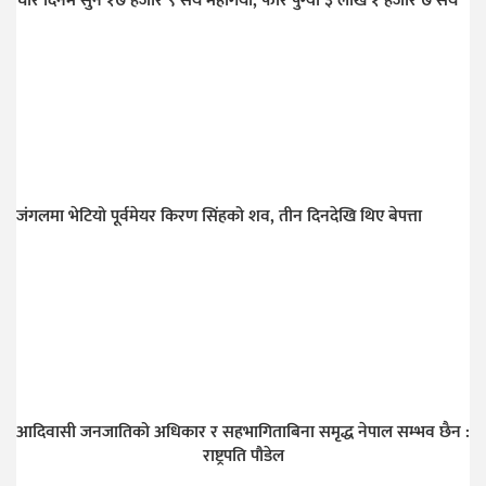
चार दिनमै सुन १७ हजार ९ सय महँगियो, फेरि पुग्यो ३ लाख १ हजार ७ सय
जंगलमा भेटियो पूर्वमेयर किरण सिंहको शव, तीन दिनदेखि थिए बेपत्ता
आदिवासी जनजातिको अधिकार र सहभागिताबिना समृद्ध नेपाल सम्भव छैन :
राष्ट्रपति पौडेल