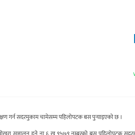
्षण गर्न सदरमुकाम चामेसम्म पहिलोपटक बस पुर्‍याइएको छ ।
–पोखरा सञ्चालन हुने ना ६ ख ९५७९ नम्बरको बस पहिलोपटक सदरम