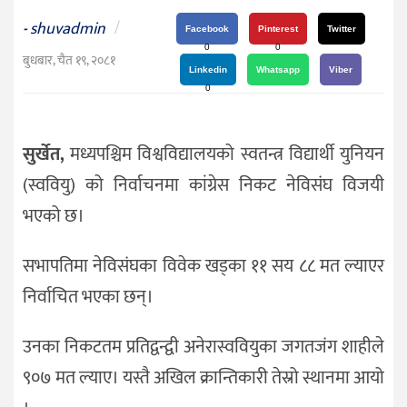
दर्शन
shuvadmin
/
-
/
Facebook
Pinterest
Twitter
0
0
संस्कृति
बुधबार, चैत १९, २०८१
Linkedin
Whatsapp
Viber
विचार
0
देश
सुर्खेत,
मध्यपश्चिम विश्वविद्यालयको स्वतन्त्र विद्यार्थी युनियन
राजनीति
(स्ववियु) को निर्वाचनमा कांग्रेस निकट नेविसंघ विजयी
भएको छ।
‎‎सभापतिमा नेविसंघका विवेक खड्का ११ सय ८८ मत ल्याएर
निर्वाचित भएका छन्।
उनका निकटतम प्रतिद्वन्द्वी अनेरास्ववियुका जगतजंग शाहीले
९०७ मत ल्याए। ‎‎यस्तै अखिल क्रान्तिकारी तेस्रो स्थानमा आयो