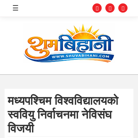
☰
स्वास्थ्य
समाचार
अर्थ
शिक्षा
मध्यपश्चिम विश्वविद्यालयको
संघीय
स्ववियु निर्वाचनमा नेविसंघ
प्रविधि
विजयी
जीवनशैली