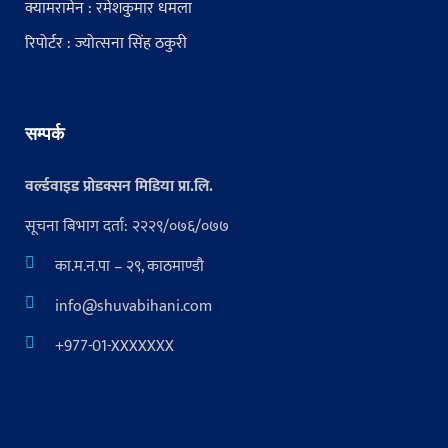
क्यामरामेन : रमेशकुमार धमला
रिपोर्टर : ज्योत्सना सिंह ठकुरी
सम्पर्क
वर्ल्डवाइड प्रोडक्सन मिडिया प्रा.लि.
सूचना बिभाग दर्ता: २२२९/०७६/०७७
का.म.न.पा – २९, काठमाण्डौ
info@shuvabihani.com
+977-01-XXXXXXX