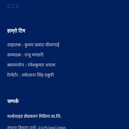
हाम्रो टिम
सञ्चालक : कुमार प्रसाद चौंलागाईं
सम्पादक : राजु भण्डारी
क्यामरामेन : रमेशकुमार धमला
रिपोर्टर : ज्योत्सना सिंह ठकुरी
सम्पर्क
वर्ल्डवाइड प्रोडक्सन मिडिया प्रा.लि.
सूचना बिभाग दर्ता: २२२९/०७६/०७७