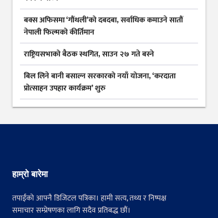
बक्स अफिसमा ‘गौंथली’को दबदबा, सर्वाधिक कमाउने सातौं
नेपाली फिल्मको कीर्तिमान
राष्ट्रियसभाको बैठक स्थगित, साउन २७ गते बस्ने
बिल लिने बानी बसाल्न सरकारको नयाँ योजना, ‘करदाता
प्रोत्साहन उपहार कार्यक्रम’ शुरु
हाम्रो बारेमा
तपाईंको आफ्नै डिजिटल पत्रिका। हामी सत्य, तथ्य र निष्पक्ष
समाचार सम्प्रेषणका लागि सदैव प्रतिबद्ध छौं।