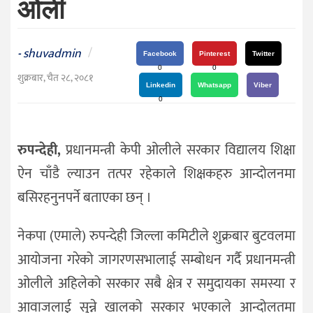
ओली
दर्शन
/
संस्कृति
shuvadmin
/
-
Facebook
Pinterest
Twitter
विचार
0
0
शुक्रबार, चैत २८, २०८१
Linkedin
Whatsapp
Viber
देश
0
राजनीति
रुपन्देही,
प्रधानमन्त्री केपी ओलीले सरकार विद्यालय शिक्षा
ऐन चाँडै ल्याउन तत्पर रहेकाले शिक्षकहरु आन्दोलनमा
बसिरहनुनपर्ने बताएका छन् ।
नेकपा (एमाले) रुपन्देही जिल्ला कमिटीले शुक्रबार बुटवलमा
आयोजना गरेको जागरणसभालाई सम्बोधन गर्दै प्रधानमन्त्री
ओलीले अहिलेको सरकार सबै क्षेत्र र समुदायका समस्या र
आवाजलाई सुन्ने खालको सरकार भएकाले आन्दोलतमा