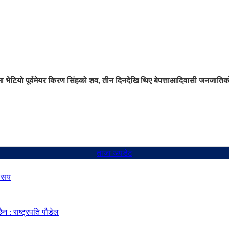
 भेटियो पूर्वमेयर किरण सिंहको शव, तीन दिनदेखि थिए बेपत्ता
आदिवासी जनजातिको अ
ताजा अपडेट
७ सय
 : राष्ट्रपति पौडेल