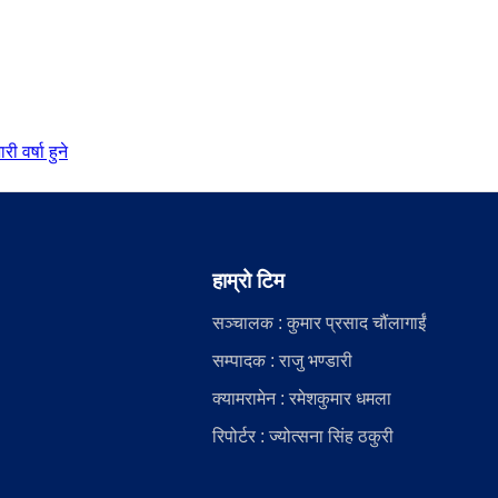
 वर्षा हुने
हाम्रो टिम
सञ्चालक : कुमार प्रसाद चौंलागाईं
सम्पादक : राजु भण्डारी
क्यामरामेन : रमेशकुमार धमला
रिपोर्टर : ज्योत्सना सिंह ठकुरी