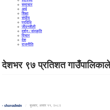
स्वास्थ्य
समाचार
अर्थ
शिक्षा
संघीय
प्रविधि
जीवनशैली
दर्शन / संस्कृति
विचार
देश
राजनीति
देशभर ९७ प्रतिशत गाउँपालिकाले
-
shuvadmin
/
बुधबार, असार ११, २०८२