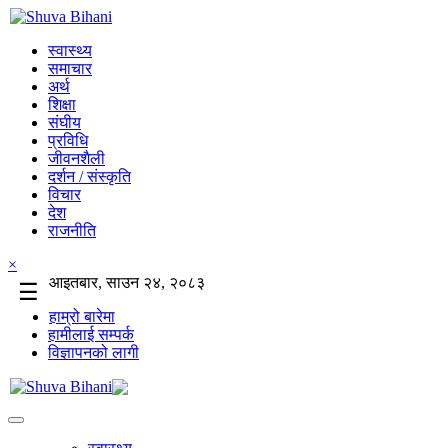
स्वास्थ्य
समाचार
अर्थ
शिक्षा
संघीय
प्रविधि
जीवनशैली
दर्शन / संस्कृति
विचार
देश
राजनीति
×
आइतबार, साउन २४, २०८३
☰
हाम्रो बारेमा
हामीलाई सम्पर्क
विज्ञापनको लागी