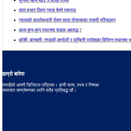
सुनकाे मूल्य बढेर ३ लाख नाघ्याे
सात हजार लिएर ग्यास बेच्ने पक्राउ
ग्यासकाे कालोबजारी राेक्न सादा पोसाकका प्रहरी परिचालन
आज कुन-कुन स्थानमा सडक अवरुद्ध ?
कोशी, बागमती, गण्डकी,कर्णाली र लुम्बिनी प्रदेशका विभिन्न स्थानमा भारी
हाम्रो बारेमा
तपाईंको आफ्नै डिजिटल पत्रिका। हामी सत्य, तथ्य र निष्पक्ष
समाचार सम्प्रेषणका लागि सदैव प्रतिबद्ध छौं।