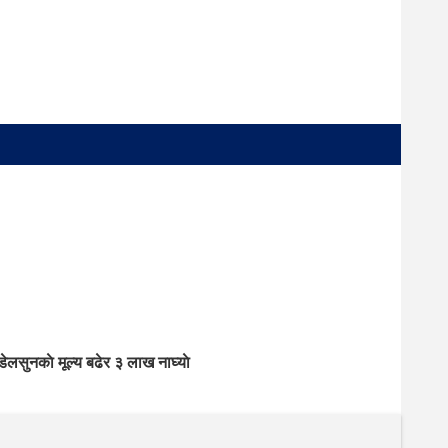
डेल
सुनकाे मूल्य बढेर ३ लाख नाघ्याे