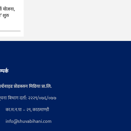
ँ योजना,
’ शुरु
म्पर्क
्ल्डवाइड प्रोडक्सन मिडिया प्रा.लि.
ूचना बिभाग दर्ता: २२२९/०७६/०७७
का.म.न.पा – २९, काठमाण्डौ
info@shuvabihani.com