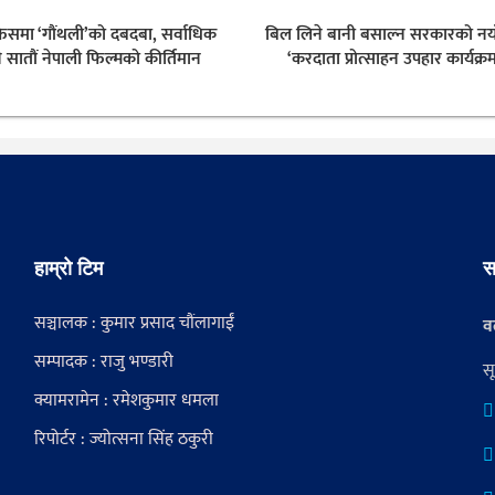
समा ‘गौंथली’को दबदबा, सर्वाधिक
बिल लिने बानी बसाल्न सरकारको नया
 सातौं नेपाली फिल्मको कीर्तिमान
‘करदाता प्रोत्साहन उपहार कार्यक्रम
हाम्रो टिम
स
सञ्चालक : कुमार प्रसाद चौंलागाईं
वर
सम्पादक : राजु भण्डारी
स
क्यामरामेन : रमेशकुमार धमला
रिपोर्टर : ज्योत्सना सिंह ठकुरी