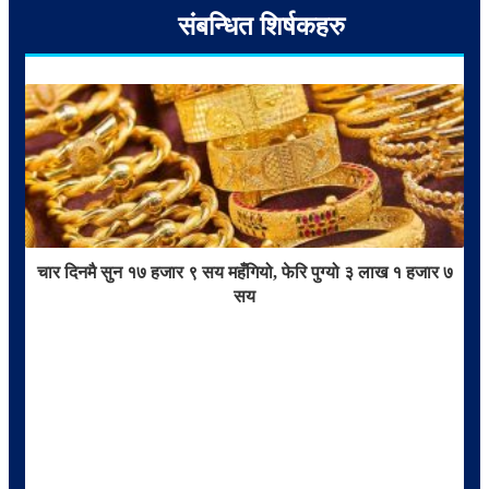
संबन्धित शिर्षकहरु
चार दिनमै सुन १७ हजार ९ सय महँगियो, फेरि पुग्यो ३ लाख १ हजार ७
सय