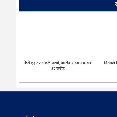
नेप्से १३.८२ अंकले घट्यो, कारोबार रकम ४ अर्ब
निगमले व
६२ करोड