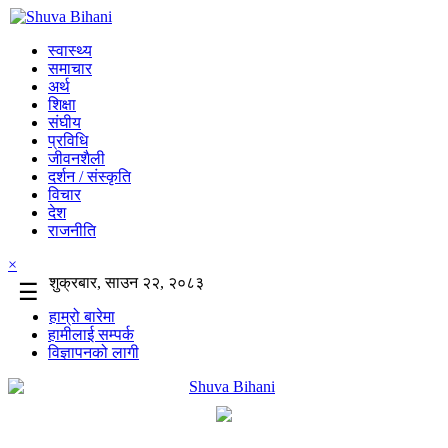
स्वास्थ्य
समाचार
अर्थ
शिक्षा
संघीय
प्रविधि
जीवनशैली
दर्शन / संस्कृति
विचार
देश
राजनीति
×
शुक्रबार, साउन २२, २०८३
☰
हाम्रो बारेमा
हामीलाई सम्पर्क
विज्ञापनको लागी