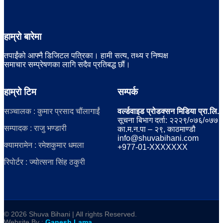
हाम्रो बारेमा
तपाईंको आफ्नै डिजिटल पत्रिका। हामी सत्य, तथ्य र निष्पक्ष
समाचार सम्प्रेषणका लागि सदैव प्रतिबद्ध छौं।
हाम्रो टिम
सम्पर्क
सञ्चालक : कुमार प्रसाद चौंलागाईं
वर्ल्डवाइड प्रोडक्सन मिडिया प्रा.लि.
सूचना बिभाग दर्ता: २२२९/०७६/०७७
सम्पादक : राजु भण्डारी
का.म.न.पा – २९, काठमाण्डौ
info@shuvabihani.com
क्यामरामेन : रमेशकुमार धमला
+977-01-XXXXXXX
रिपोर्टर : ज्योत्सना सिंह ठकुरी
© 2026 Shuva Bihani | All rights Reserved.
Website By :
Ganesh Lama