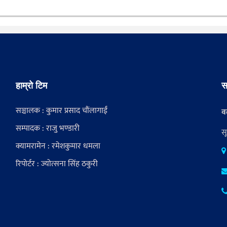
हाम्रो टिम
स
सञ्चालक : कुमार प्रसाद चौंलागाईं
वर
सम्पादक : राजु भण्डारी
स
क्यामरामेन : रमेशकुमार धमला
रिपोर्टर : ज्योत्सना सिंह ठकुरी