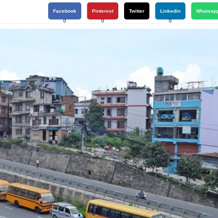
Facebook
Pinterest
Twitter
Linkedin
Whatsap
0
0
0