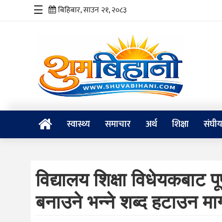
☰
बिहिबार, साउन २१, २०८३
स्वास्थ्य
समाचार
अर्थ
शिक्षा
स्वास्थ्य
समाचार
अर्थ
शिक्षा
संघी
संघीय
प्रविधि
विद्यालय शिक्षा विधेयकबाट पू
जीवनशैली
बनाउने भन्ने शब्द हटाउन माग
दर्शन
/