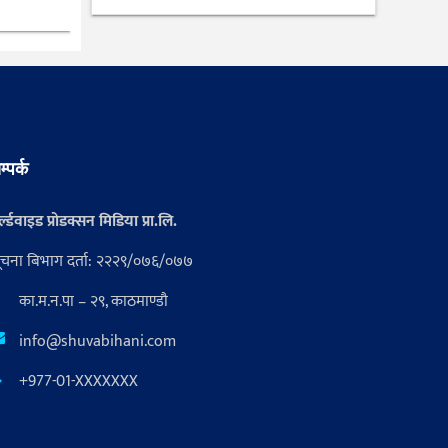
म्पर्क
्ल्डवाइड प्रोडक्सन मिडिया प्रा.लि.
ूचना बिभाग दर्ता: २२२९/०७६/०७७
का.म.न.पा – २९, काठमाण्डौ
info@shuvabihani.com
+977-01-XXXXXXX