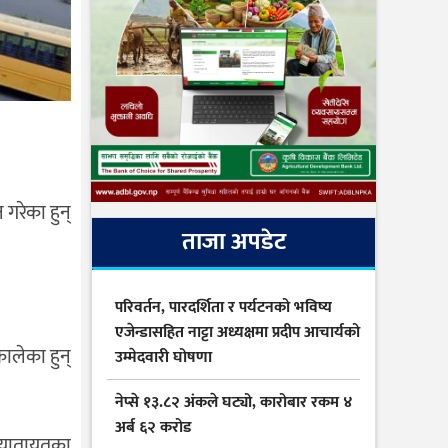
 गरेका हुन्
ताजा अपडेट
परिवर्तन, पारदर्शिता र पर्यटनको भविष्य
एजेन्डासहित नाट्टा अध्यक्षमा प्रदीप आचार्यको
कालेका हुन्
उम्मेदवारी घोषणा
नेप्से १३.८२ अंकले घट्यो, कारोबार रकम ४
अर्ब ६२ करोड
य यातायतका