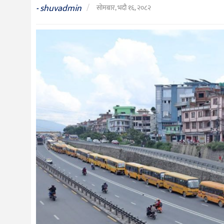
संस्कृति
shuvadmin
/
-
सोमबार, भदौ १६, २०८२
विचार
देश
राजनीति