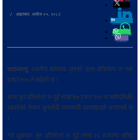
-
shuvadmin
Twitter
/
आइतबार, असोज ०५, २०८२
Linkedin
0
Whatsapp
Viber
काठमाण्डू
, स्थानीय बजारमा सुनको मूल्य प्रतितोला रू एक
हजार १०० ले बढेको छ ।
आज सुन प्रतितोला रू दुई लाख १७ हजार १०० मा खरिदबिक्री
भइरहेको नेपाल सुनचाँदी व्यवसायी महासङ्घले जनाएको छ
।
गत शुक्रबार सुन प्रतितोला रू दुई लाख १६ हजारमा खरिद