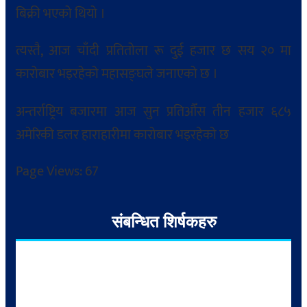
बिक्री भएको थियो ।
त्यस्तै, आज चाँदी प्रतितोला रू दुई हजार छ सय २० मा
कारोबार भइरहेको महासङ्घले जनाएको छ ।
अन्तर्राष्ट्रिय बजारमा आज सुन प्रतिऔँस तीन हजार ६८५
अमेरिकी डलर हाराहारीमा कारोबार भइरहेको छ
Page Views:
67
संबन्धित शिर्षकहरु