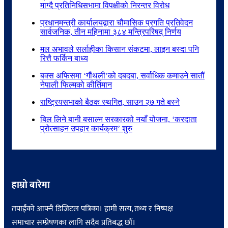
माग्दै प्रतिनिधिसभामा विपक्षीको निरन्तर विरोध
प्रधानमन्त्री कार्यालयद्वारा चौमासिक प्रगति प्रतिवेदन
सार्वजनिक, तीन महिनामा ३८४ मन्त्रिपरिषद् निर्णय
मल अभावले सर्लाहीका किसान संकटमा, लाइन बस्दा पनि
रित्तै फर्किन बाध्य
बक्स अफिसमा ‘गौंथली’को दबदबा, सर्वाधिक कमाउने सातौं
नेपाली फिल्मको कीर्तिमान
राष्ट्रियसभाको बैठक स्थगित, साउन २७ गते बस्ने
बिल लिने बानी बसाल्न सरकारको नयाँ योजना, ‘करदाता
प्रोत्साहन उपहार कार्यक्रम’ शुरु
हाम्रो बारेमा
तपाईंको आफ्नै डिजिटल पत्रिका। हामी सत्य, तथ्य र निष्पक्ष
समाचार सम्प्रेषणका लागि सदैव प्रतिबद्ध छौं।