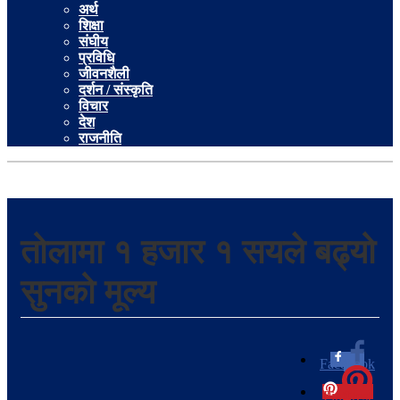
अर्थ
शिक्षा
संघीय
प्रविधि
जीवनशैली
दर्शन / संस्कृति
विचार
देश
राजनीति
तोलामा १ हजार १ सयले बढ्यो
सुनको मूल्य
Facebook
0
Pinterest
0