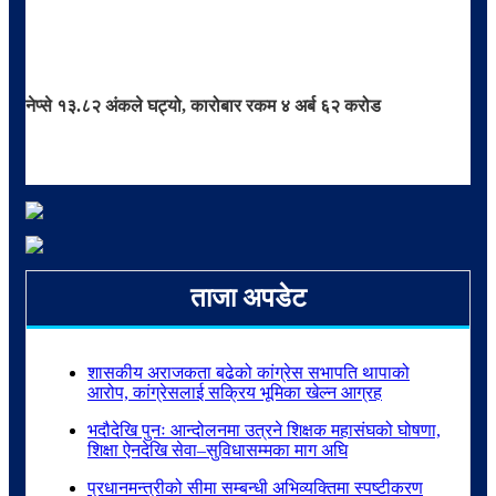
नेप्से १३.८२ अंकले घट्यो, कारोबार रकम ४ अर्ब ६२ करोड
ताजा अपडेट
शासकीय अराजकता बढेको कांग्रेस सभापति थापाको
आरोप, कांग्रेसलाई सक्रिय भूमिका खेल्न आग्रह
भदौदेखि पुनः आन्दोलनमा उत्रने शिक्षक महासंघको घोषणा,
शिक्षा ऐनदेखि सेवा–सुविधासम्मका माग अघि
प्रधानमन्त्रीको सीमा सम्बन्धी अभिव्यक्तिमा स्पष्टीकरण