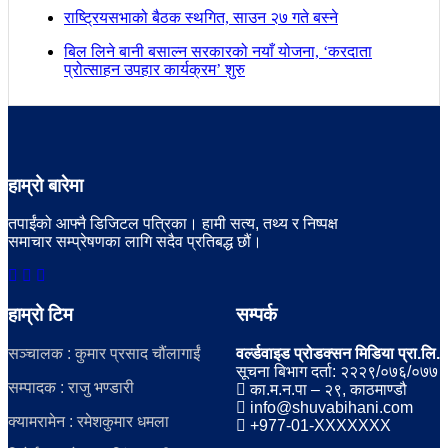
राष्ट्रियसभाको बैठक स्थगित, साउन २७ गते बस्ने
बिल लिने बानी बसाल्न सरकारको नयाँ योजना, ‘करदाता
प्रोत्साहन उपहार कार्यक्रम’ शुरु
हाम्रो बारेमा
तपाईंको आफ्नै डिजिटल पत्रिका। हामी सत्य, तथ्य र निष्पक्ष
समाचार सम्प्रेषणका लागि सदैव प्रतिबद्ध छौं।
हाम्रो टिम
सम्पर्क
सञ्चालक : कुमार प्रसाद चौंलागाईं
वर्ल्डवाइड प्रोडक्सन मिडिया प्रा.लि.
सूचना बिभाग दर्ता: २२२९/०७६/०७७
सम्पादक : राजु भण्डारी
का.म.न.पा – २९, काठमाण्डौ
info@shuvabihani.com
क्यामरामेन : रमेशकुमार धमला
+977-01-XXXXXXX