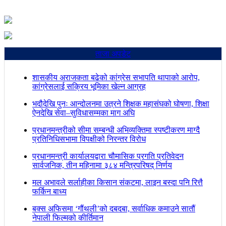
ताजा अपडेट
शासकीय अराजकता बढेको कांग्रेस सभापति थापाको आरोप,
कांग्रेसलाई सक्रिय भूमिका खेल्न आग्रह
भदौदेखि पुनः आन्दोलनमा उत्रने शिक्षक महासंघको घोषणा, शिक्षा
ऐनदेखि सेवा–सुविधासम्मका माग अघि
प्रधानमन्त्रीको सीमा सम्बन्धी अभिव्यक्तिमा स्पष्टीकरण माग्दै
प्रतिनिधिसभामा विपक्षीको निरन्तर विरोध
प्रधानमन्त्री कार्यालयद्वारा चौमासिक प्रगति प्रतिवेदन
सार्वजनिक, तीन महिनामा ३८४ मन्त्रिपरिषद् निर्णय
मल अभावले सर्लाहीका किसान संकटमा, लाइन बस्दा पनि रित्तै
फर्किन बाध्य
बक्स अफिसमा ‘गौंथली’को दबदबा, सर्वाधिक कमाउने सातौं
नेपाली फिल्मको कीर्तिमान