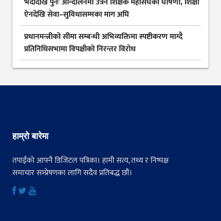
भदौदेखि पुनः आन्दोलनमा उत्रने शिक्षक महासंघको घोषणा, शिक्षा
ऐनदेखि सेवा–सुविधासम्मका माग अघि
प्रधानमन्त्रीको सीमा सम्बन्धी अभिव्यक्तिमा स्पष्टीकरण माग्दै
प्रतिनिधिसभामा विपक्षीको निरन्तर विरोध
हाम्रो बारेमा
तपाईंको आफ्नै डिजिटल पत्रिका। हामी सत्य, तथ्य र निष्पक्ष
समाचार सम्प्रेषणका लागि सदैव प्रतिबद्ध छौं।