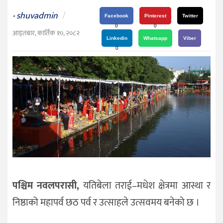
दर्शन
shuvadmin
/
-
/
Facebook
Pinterest
Twitter
0
0
संस्कृति
आइतबार, कार्तिक १०, २०८२
Linkedin
Whatsapp
Viber
विचार
0
देश
राजनीति
पश्चिम नवलपरासी,
यतिबेला तराई–मधेश क्षेत्रमा आस्था र
निष्ठाको महापर्व छठ पर्व र उत्साहले उत्सवमय बनेको छ ।