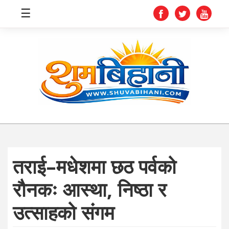
☰
स्वास्थ्य
समाचार
अर्थ
शिक्षा
तराई–मधेशमा छठ पर्वको
संघीय
रौनकः आस्था, निष्ठा र
प्रविधि
उत्साहको संगम
जीवनशैली