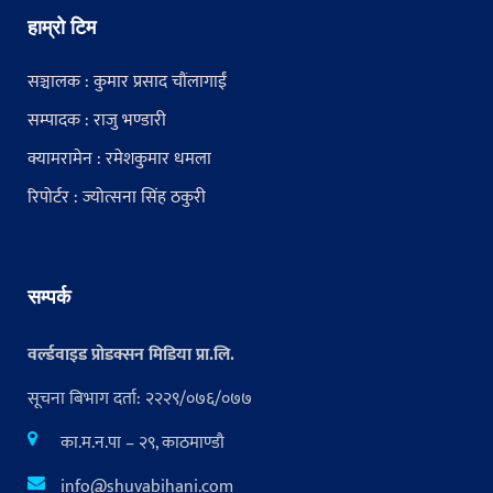
हाम्रो टिम
सञ्चालक : कुमार प्रसाद चौंलागाईं
सम्पादक : राजु भण्डारी
क्यामरामेन : रमेशकुमार धमला
रिपोर्टर : ज्योत्सना सिंह ठकुरी
सम्पर्क
वर्ल्डवाइड प्रोडक्सन मिडिया प्रा.लि.
सूचना बिभाग दर्ता: २२२९/०७६/०७७
का.म.न.पा – २९, काठमाण्डौ
info@shuvabihani.com