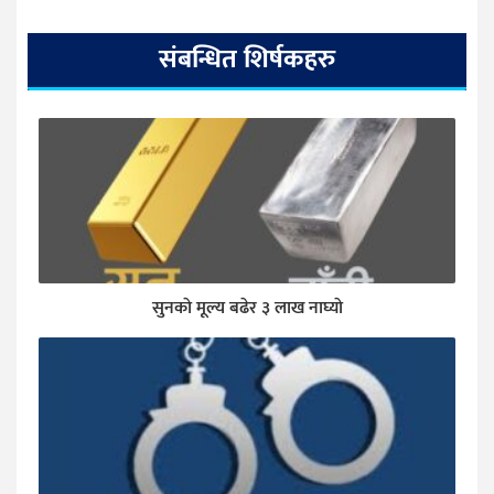
संबन्धित शिर्षकहरु
सुनकाे मूल्य बढेर ३ लाख नाघ्याे