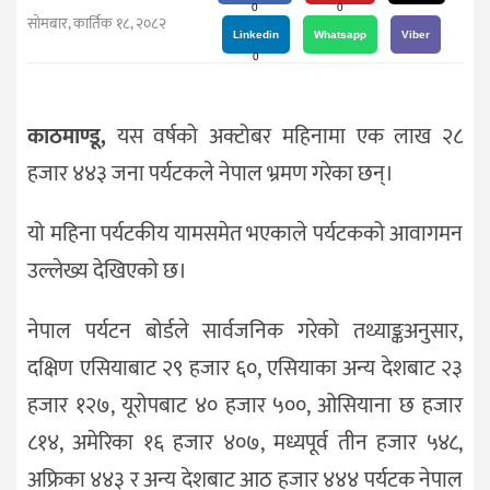
दर्शन
0
0
सोमबार, कार्तिक १८, २०८२
/
Linkedin
Whatsapp
Viber
0
संस्कृति
विचार
काठमाण्डू,
यस वर्षको अक्टोबर महिनामा एक लाख २८
देश
हजार ४४३ जना पर्यटकले नेपाल भ्रमण गरेका छन्।
राजनीति
यो महिना पर्यटकीय यामसमेत भएकाले पर्यटकको आवागमन
उल्लेख्य देखिएको छ।
नेपाल पर्यटन बोर्डले सार्वजनिक गरेको तथ्याङ्कअनुसार,
दक्षिण एसियाबाट २९ हजार ६०, एसियाका अन्य देशबाट २३
हजार १२७, यूरोपबाट ४० हजार ५००, ओसियाना छ हजार
८१४, अमेरिका १६ हजार ४०७, मध्यपूर्व तीन हजार ५४८,
अफ्रिका ४४३ र अन्य देशबाट आठ हजार ४४४ पर्यटक नेपाल