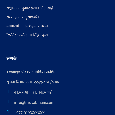
सञ्चालक : कुमार प्रसाद चौंलागाईं
सम्पादक : राजु भण्डारी
क्यामरामेन : रमेशकुमार धमला
रिपोर्टर : ज्योत्सना सिंह ठकुरी
सम्पर्क
वर्ल्डवाइड प्रोडक्सन मिडिया प्रा.लि.
सूचना बिभाग दर्ता: २२२९/०७६/०७७
का.म.न.पा – २९, काठमाण्डौ
info@shuvabihani.com
+977-01-XXXXXXX