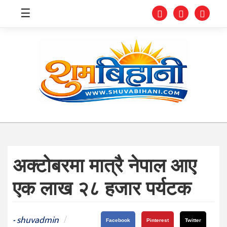
☰
स्वास्थ्य
समाचार
अर्थ
शिक्षा
अक्टोबरमा मात्रै नेपाल आए
संघीय
एक लाख २८ हजार पर्यटक
प्रविधि
जीवनशैली
shuvadmin
/
-
Facebook
Pinterest
Twitter