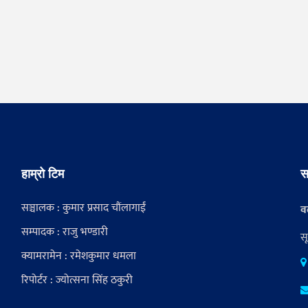
हाम्रो टिम
स
सञ्चालक : कुमार प्रसाद चौंलागाईं
वर
सम्पादक : राजु भण्डारी
स
क्यामरामेन : रमेशकुमार धमला
रिपोर्टर : ज्योत्सना सिंह ठकुरी