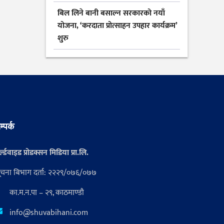
बिल लिने बानी बसाल्न सरकारको नयाँ
योजना, ‘करदाता प्रोत्साहन उपहार कार्यक्रम’
शुरु
म्पर्क
्ल्डवाइड प्रोडक्सन मिडिया प्रा.लि.
ूचना बिभाग दर्ता: २२२९/०७६/०७७
का.म.न.पा – २९, काठमाण्डौ
info@shuvabihani.com