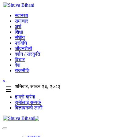
स्वास्थ्य
समाचार
अर्थ
शिक्षा
संघीय
प्रविधि
जीवनशैली
दर्शन / संस्कृति
विचार
देश
राजनीति
×
शनिबार, साउन २३, २०८३
☰
हाम्रो बारेमा
हामीलाई सम्पर्क
विज्ञापनको लागी