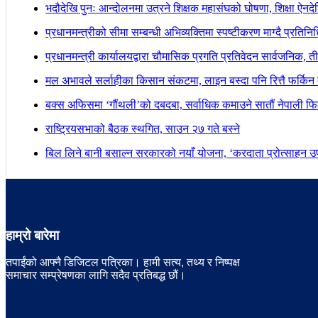
भदौदेखि पुनः आन्दोलनमा उत्रने शिक्षक महासंघको घोषणा, शिक्षा ऐनद
प्रधानमन्त्रीको सीमा सम्बन्धी अभिव्यक्तिमा स्पष्टीकरण माग्दै प्रतिन
प्रधानमन्त्री कार्यालयद्वारा चौमासिक प्रगति प्रतिवेदन सार्वजनिक, त
मल अभावले सर्लाहीका किसान संकटमा, लाइन बस्दा पनि रित्तै फर्किन 
बक्स अफिसमा ‘गौंथली’को दबदबा, सर्वाधिक कमाउने सातौं नेपाली फिल
राष्ट्रियसभाको बैठक स्थगित, साउन २७ गते बस्ने
बिल लिने बानी बसाल्न सरकारको नयाँ योजना, ‘करदाता प्रोत्साहन उपह
हाम्रो बारेमा
तपाईंको आफ्नै डिजिटल पत्रिका। हामी सत्य, तथ्य र निष्पक्ष
समाचार सम्प्रेषणका लागि सदैव प्रतिबद्ध छौं।