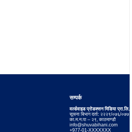
सम्पर्क
वर्ल्डवाइड प्रोडक्सन मिडिया प्रा.लि.
सूचना बिभाग दर्ता: २२२९/०७६/०७७
का.म.न.पा – २९, काठमाण्डौ
info@shuvabihani.com
+977-01-XXXXXXX