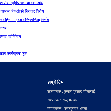
ेखि सेवा–सुविधासम्मका माग अघि
िधिसभामा विपक्षीको निरन्तर विरोध
ीन महिनामा ३८४ मन्त्रिपरिषद् निर्णय
बाध्य
्मको कीर्तिमान
ार कार्यक्रम’ शुरु
हाम्रो टिम
सञ्चालक : कुमार प्रसाद चौंलागाईं
सम्पादक : राजु भण्डारी
क्यामरामेन : रमेशकुमार धमला