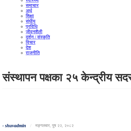
स्वास्थ्य
समाचार
अर्थ
शिक्षा
संघीय
प्रविधि
जीवनशैली
दर्शन / संस्कृति
विचार
देश
राजनीति
संस्थापन पक्षका २५ केन्द्रीय सद
-
shuvadmin
/
मङ्गलबार, पुष २२, २०८२