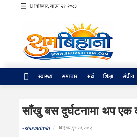
☰
बिहिबार, साउन २१, २०८३
स्वास्थ्य
समाचार
अर्थ
शिक्षा
स्वास्थ्य
समाचार
अर्थ
शिक्षा
संघीय
संघीय
प्रविधि
साँखु बस दुर्घटनामा थप एक वृद
जीवनशैली
दर्शन
shuvadmin
/
-
बिहिबार, पुष २४, २०८२
/