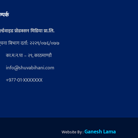
म्पर्क
्ल्डवाइड प्रोडक्सन मिडिया प्रा.लि.
ूचना बिभाग दर्ता: २२२९/०७६/०७७
का.म.न.पा – २९, काठमाण्डौ
info@shuvabihani.com
+977-01-XXXXXXX
Ganesh Lama
Website By :