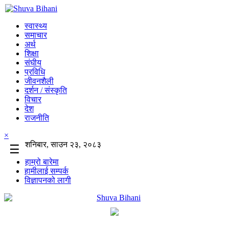
स्वास्थ्य
समाचार
अर्थ
शिक्षा
संघीय
प्रविधि
जीवनशैली
दर्शन / संस्कृति
विचार
देश
राजनीति
×
शनिबार, साउन २३, २०८३
☰
हाम्रो बारेमा
हामीलाई सम्पर्क
विज्ञापनको लागी