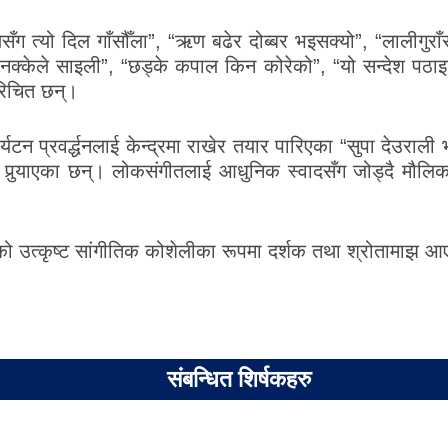
 त्यो दिल गाँसौँला”, “ऋण बढेर दोब्बर भइसक्यो”, “लालीगुराँस
 “नक्केले साइली”, “छड्के कपाल किन कोरेको”, “यो सन्देश पठ
रिचित छन्।
पर्यटन प्रवर्द्धनलाई केन्द्रमा राखेर तयार पारिएका “सुपा देउर
न पुर्‍याएका छन्। लोकसंगीतलाई आधुनिक स्वादसँग जोड्दै मौ
रिएको उत्कृष्ट सांगीतिक कोशेलीका रूपमा दर्शक तथा श्रोतामाझ 
संबन्धित शिर्षकहरु