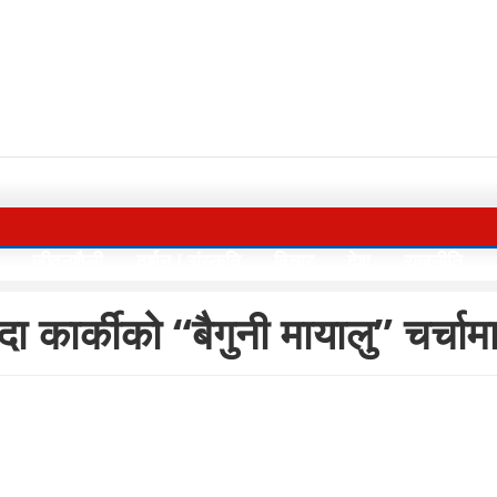
जीवनशैली
दर्शन / संस्कृति
विचार
देश
राजनीति
कार्कीको “बैगुनी मायालु” चर्चाम