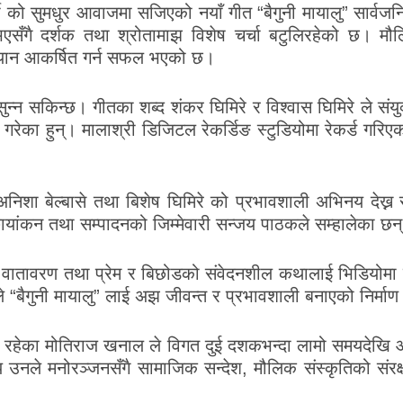
ो सुमधुर आवाजमा सजिएको नयाँ गीत “बैगुनी मायालु” सार्वजन
क भएसँगै दर्शक तथा श्रोतामाझ विशेष चर्चा बटुलिरहेको छ।
 ध्यान आकर्षित गर्न सफल भएको छ।
न्न सकिन्छ। गीतका शब्द शंकर घिमिरे र विश्वास घिमिरे ले संयुक
गरेका हुन्। मालाश्री डिजिटल रेकर्डिङ स्टुडियोमा रेकर्ड गरिएक
 अनिशा बेल्बासे तथा बिशेष घिमिरे को प्रभावशाली अभिनय देख्न 
छायांकन तथा सम्पादनको जिम्मेवारी सन्जय पाठकले सम्हालेका छन
 वातावरण तथा प्रेम र बिछोडको संवेदनशील कथालाई भिडियोमा
े “बैगुनी मायालु” लाई अझ जीवन्त र प्रभावशाली बनाएको निर्म
य रहेका मोतिराज खनाल ले विगत दुई दशकभन्दा लामो समयदेखि आ
े मनोरञ्जनसँगै सामाजिक सन्देश, मौलिक संस्कृतिको संरक्षण तथा 