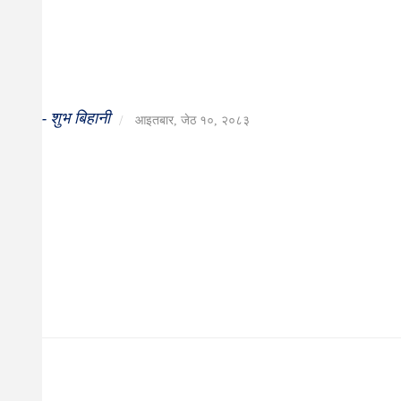
दर्शन
/
संस्कृति
विचार
शुभ बिहानी
-
/
आइतबार, जेठ १०, २०८३
देश
राजनीति