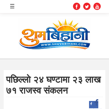
☰
स्वास्थ्य
समाचार
अर्थ
शिक्षा
पछिल्लाे २४ घण्टामा २३ लाख
संघीय
७१ राजस्व संकलन
प्रविधि
जीवनशैली