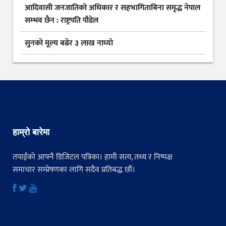
आदिवासी जनजातिको अधिकार र सहभागिताबिना समृद्ध नेपाल
सम्भव छैन : राष्ट्रपति पौडेल
सुनकाे मूल्य बढेर ३ लाख नाघ्याे
हाम्रो बारेमा
तपाईंको आफ्नै डिजिटल पत्रिका। हामी सत्य, तथ्य र निष्पक्ष
समाचार सम्प्रेषणका लागि सदैव प्रतिबद्ध छौं।