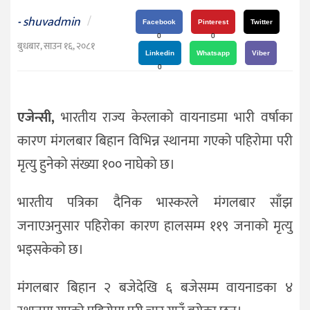
दर्शन
shuvadmin
/
-
/
Facebook
Pinterest
Twitter
0
0
संस्कृति
बुधबार, साउन १६, २०८१
Linkedin
Whatsapp
Viber
विचार
0
देश
एजेन्सी,
भारतीय राज्य केरलाको वायनाडमा भारी वर्षाका
राजनीति
कारण मंगलबार बिहान विभिन्न स्थानमा गएको पहिरोमा परी
मृत्यु हुनेको संख्या १०० नाघेको छ।
भारतीय पत्रिका दैनिक भास्करले मंगलबार साँझ
जनाएअनुसार पहिरोका कारण हालसम्म ११९ जनाको मृत्यु
भइसकेको छ।
मंगलबार बिहान २ बजेदेखि ६ बजेसम्म वायनाडका ४