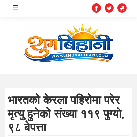
☰
स्वास्थ्य
समाचार
अर्थ
शिक्षा
भारतको केरला पहिरोमा परेर
संघीय
मृत्यु हुनेको संख्या ११९ पुग्यो,
प्रविधि
९८ बेपत्ता
जीवनशैली