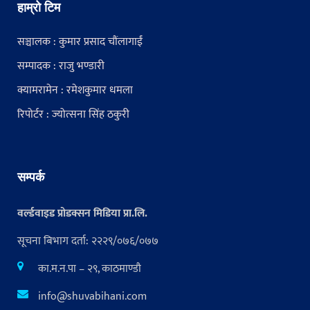
हाम्रो टिम
सञ्चालक : कुमार प्रसाद चौंलागाईं
सम्पादक : राजु भण्डारी
क्यामरामेन : रमेशकुमार धमला
रिपोर्टर : ज्योत्सना सिंह ठकुरी
सम्पर्क
वर्ल्डवाइड प्रोडक्सन मिडिया प्रा.लि.
सूचना बिभाग दर्ता: २२२९/०७६/०७७
का.म.न.पा – २९, काठमाण्डौ
info@shuvabihani.com