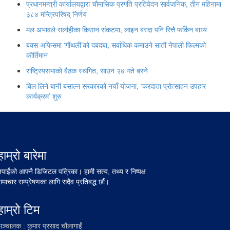
प्रधानमन्त्री कार्यालयद्वारा चौमासिक प्रगति प्रतिवेदन सार्वजनिक, तीन महिनामा
३८४ मन्त्रिपरिषद् निर्णय
मल अभावले सर्लाहीका किसान संकटमा, लाइन बस्दा पनि रित्तै फर्किन बाध्य
बक्स अफिसमा ‘गौंथली’को दबदबा, सर्वाधिक कमाउने सातौं नेपाली फिल्मको
कीर्तिमान
राष्ट्रियसभाको बैठक स्थगित, साउन २७ गते बस्ने
बिल लिने बानी बसाल्न सरकारको नयाँ योजना, ‘करदाता प्रोत्साहन उपहार
कार्यक्रम’ शुरु
हाम्रो बारेमा
तपाईंको आफ्नै डिजिटल पत्रिका। हामी सत्य, तथ्य र निष्पक्ष
समाचार सम्प्रेषणका लागि सदैव प्रतिबद्ध छौं।
हाम्रो टिम
सञ्चालक : कुमार प्रसाद चौंलागाईं