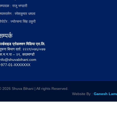
म्पादक : राजु भण्डारी
क्यामरामेन : रमेशकुमार धमला
िपोर्टर : ज्योत्सना सिंह ठकुरी
सम्पर्क
र्ल्डवाइड प्रोडक्सन मिडिया प्रा.लि.
सूचना बिभाग दर्ता: २२२९/०७६/०७७
का.म.न.पा – २९, काठमाण्डौ
info@shuvabihani.com
+977-01-XXXXXXX
© 2026 Shuva Bihani | All rights Reserved.
Website By :
Ganesh Lam