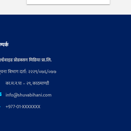
म्पर्क
्ल्डवाइड प्रोडक्सन मिडिया प्रा.लि.
ूचना बिभाग दर्ता: २२२९/०७६/०७७
का.म.न.पा – २९, काठमाण्डौ
info@shuvabihani.com
+977-01-XXXXXXX