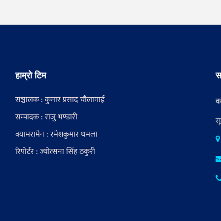
हाम्रो टिम
स
सञ्चालक : कुमार प्रसाद चौंलागाईं
वर
सम्पादक : राजु भण्डारी
स
क्यामरामेन : रमेशकुमार धमला
रिपोर्टर : ज्योत्सना सिंह ठकुरी