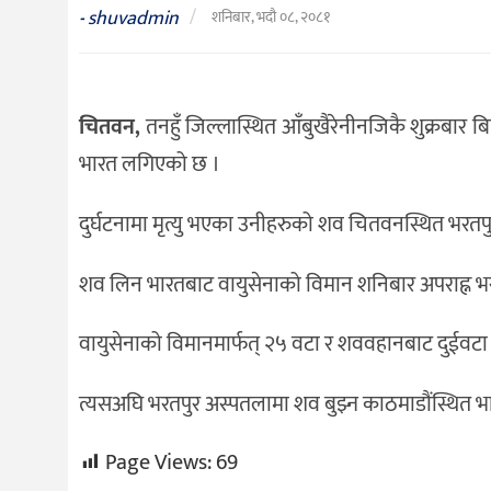
संस्कृति
shuvadmin
/
-
शनिबार, भदौ ०८, २०८१
विचार
देश
चितवन,
तनहुँ जिल्लास्थित आँबुखैरेनीनजिकै शुक्रबा
राजनीति
भारत लगिएको छ ।
दुर्घटनामा मृत्यु भएका उनीहरुको शव चितवनस्थित भरतप
शव लिन भारतबाट वायुसेनाको विमान शनिबार अपराह्न भर
वायुसेनाको विमानमार्फत् २५ वटा र शववहानबाट दुईवट
त्यसअघि भरतपुर अस्पतलामा शव बुझ्न काठमाडौंस्थित भा
Page Views:
69