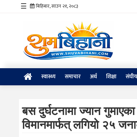
☰
बिहिबार, साउन २१, २०८३
स्वास्थ्य
समाचार
अर्थ
शिक्षा
स्वास्थ्य
समाचार
अर्थ
शिक्षा
संघी
संघीय
प्रविधि
बस दुर्घटनामा ज्यान गुमाएक
जीवनशैली
विमानमार्फत् लगियो २५ जन
दर्शन
/