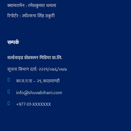
क्यामरामेन : रमेशकुमार धमला
रिपोर्टर : ज्योत्सना सिंह ठकुरी
सम्पर्क
वर्ल्डवाइड प्रोडक्सन मिडिया प्रा.लि.
सूचना बिभाग दर्ता: २२२९/०७६/०७७
का.म.न.पा – २९, काठमाण्डौ
info@shuvabihani.com
+977-01-XXXXXXX