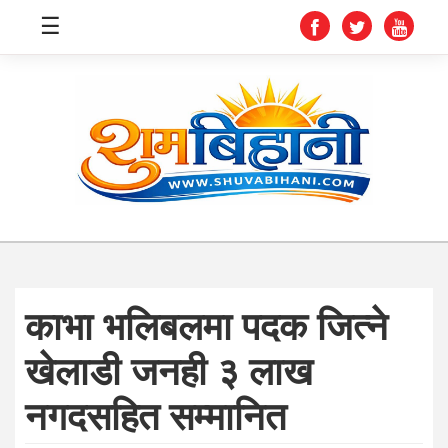
☰
स्वास्थ्य
समाचार
अर्थ
शिक्षा
काभा भलिबलमा पदक जित्ने
संघीय
खेलाडी जनही ३ लाख
प्रविधि
नगदसहित सम्मानित
जीवनशैली