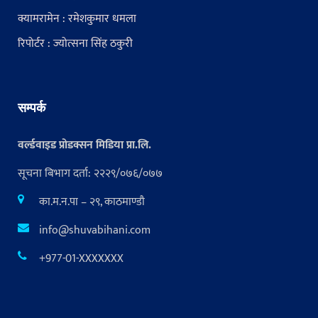
क्यामरामेन : रमेशकुमार धमला
रिपोर्टर : ज्योत्सना सिंह ठकुरी
सम्पर्क
वर्ल्डवाइड प्रोडक्सन मिडिया प्रा.लि.
सूचना बिभाग दर्ता: २२२९/०७६/०७७
का.म.न.पा – २९, काठमाण्डौ
info@shuvabihani.com
+977-01-XXXXXXX