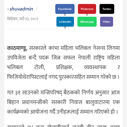
दर्शन
shuvadmin
/
-
/
Facebook
Pinterest
Twitter
0
0
संस्कृति
बिहिबार, भदौ १३, २०८१
Linkedin
Whatsapp
Viber
विचार
0
देश
काठमाण्डू,
सरकारले काभा महिला भलिबल नेसन्स लिगमा
राजनीति
उपविजेता बन्दै पदक जित्न सफल नेपाली राष्ट्रिय महिला
भलिबल टोली, प्रशिक्षक, व्यवस्थापक र
फिजियोथेरापिस्टलाई नगद पुरस्कारसहित सम्मान गरेको छ ।
गत ३१ साउनको मन्त्रिपरिषद् बैठकको निर्णय अनुसार आज
बिहान प्रधानमन्त्रीको सरकारी निवास बालुवाटारमा एक
कार्यक्रमको आयोजना गर्दै उनीहरूलाई सम्मान गरिएको हो ।