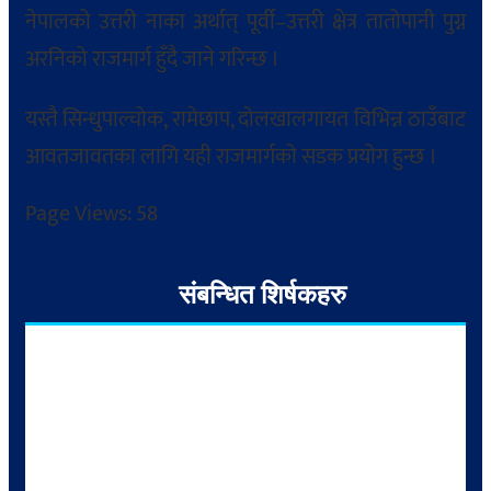
नेपालको उत्तरी नाका अर्थात् पूर्वी–उत्तरी क्षेत्र तातोपानी पुग्न
अरनिको राजमार्ग हुँदै जाने गरिन्छ ।
यस्तै सिन्धुपाल्चोक, रामेछाप, दोलखालगायत विभिन्न ठाउँबाट
आवतजावतका लागि यही राजमार्गको सडक प्रयोग हुन्छ ।
Page Views:
58
संबन्धित शिर्षकहरु