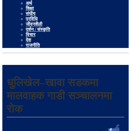
अर्थ
शिक्षा
संघीय
प्रविधि
जीवनशैली
दर्शन / संस्कृति
विचार
देश
राजनीति
धुलिखेल–खावा सडकमा
मालवाहक गाडी सञ्चालनमा
रोक