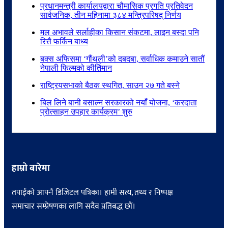
प्रधानमन्त्री कार्यालयद्वारा चौमासिक प्रगति प्रतिवेदन
सार्वजनिक, तीन महिनामा ३८४ मन्त्रिपरिषद् निर्णय
मल अभावले सर्लाहीका किसान संकटमा, लाइन बस्दा पनि
रित्तै फर्किन बाध्य
बक्स अफिसमा ‘गौंथली’को दबदबा, सर्वाधिक कमाउने सातौं
नेपाली फिल्मको कीर्तिमान
राष्ट्रियसभाको बैठक स्थगित, साउन २७ गते बस्ने
बिल लिने बानी बसाल्न सरकारको नयाँ योजना, ‘करदाता
प्रोत्साहन उपहार कार्यक्रम’ शुरु
हाम्रो बारेमा
तपाईंको आफ्नै डिजिटल पत्रिका। हामी सत्य, तथ्य र निष्पक्ष
समाचार सम्प्रेषणका लागि सदैव प्रतिबद्ध छौं।