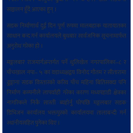
सञ्चालन हुँदै आएका हुन् ।
सडक निर्माणार्थ दुई दिन पूर्ण रुपमा मालबहाक यातायातका
साधान बन्द गर्न कार्यालयले बुधबार सार्वजनिक सूचनामार्फत
अनुरोध गरेका हो ।
मङ्गलबार राजमार्गअन्तर्गत पर्ने धुलिखेल नगरपालिका–८ र
पाँचखाल नपा– ५ का वडाध्यक्षद्वय विनोद गौतम र सीतारामा
ढुङ्गाना सडक विस्तारको करिव पाँच महिना बितिसक्दा पनि
निर्माण कम्पनीले लापर्वाही गरेका कारण मध्यपहाडी क्षेत्रका
नागरिकले निकै सास्ती ब्यहोर्नु परेपछि मङ्गलबार सडक
डिभिजन कार्यालय भक्तपुरको कार्यालयमा तालाबन्दी गर्न
स्थानीयसहित पुगेका थिए ।