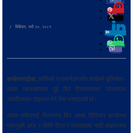
Facebook
0
Pinterest
0
-
shuvadmin
Twitter
/
बिहिबार, भदौ २०, २०८१
Linkedin
0
Whatsapp
Viber
काभ्रेपलाञ्चोक,
अरनिको राजमार्गअन्तर्गत काभ्रेको धुलिखेल–
खावा सडकखण्डमा दुई दिन टिपरलगायत मालवाहक
सवारीसाधन सञ्चालन गर्न रोक लगाइएको छ ।
सडक मर्मतलाई निरन्तरता दिन सडक डिभिजन कार्यालय
भक्तपुरले आज र भोलि टिपर र मालवाहक गाडी सञ्चालनमा