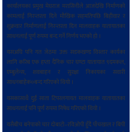
कार्यालयका प्रमुख मेघराज मरासिनीले आजदेखि निर्माणको
कामलाई निरन्तरता दिने मौखिक सहमतिपछि बिहीवार र
शुक्रवार निर्माणलाई निरन्तरता दिन मालवाहक यातायातका
साधनलाई पूर्ण रुपमा बन्द गर्ने निर्णय भएको हो ।
यसअघि पनि गत जेठमा उक्त सडकखण्ड विस्तार कार्यका
लागि करिब एक हप्ता दैनिक चार घण्टा यातायात ९दमकल,
एम्बुलेन्स, शवबाहन र सुरक्षा निकायका सवारी
साधनबाहेक०बन्द गरिएको थियो ।
यसकासाथै दुई साता टिपरलगायत मालवाहक यातायातका
साधनलाई पनि पूर्ण रुपमा निषेध गरिएको थियो ।
यसैबीच बनेपाको चार दोबाटो–रविओपी हुँदै पाँचखाल र बिपी