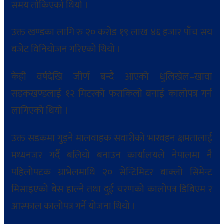
समय तोकिएको थियो ।
उक्त खण्डका लागि रु २० करोड १९ लाख ४६ हजार पाँच सय
बजेट विनियोजन गरिएको थियो ।
केही वर्षदेखि जीर्ण बन्दै आएको धुलिखेल–खावा
सडकखण्डलाई १२ मिटरको फराकिलो बनाई कालोपत्र गर्न
लागिएको थियो ।
उक्त सडकमा गुड्ने मालवाहक सवारीको भारवहन क्षमतालाई
मध्यनजर गर्दै बलियो बनाउन कार्यालयले नेपालमा नै
पहिलोपटक ग्राभेलमाथि २० सेन्टिमिटर बाक्लो सिमेन्ट
मिसाइएको बेस हाल्ने तथा दुई चरणको कालोपत्र डिबिएम र
आस्फाल कालोपत्र गर्ने योजना थियो ।