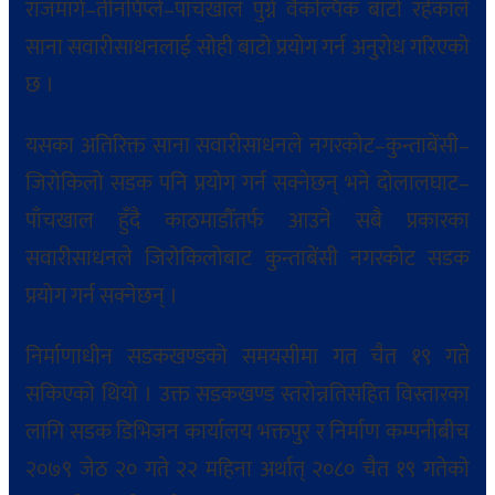
राजमार्ग–तीनपिप्ले–पाँचखाल पुग्ने वैकल्पिक बाटो रहेकाले
साना सवारीसाधनलाई सोही बाटो प्रयोग गर्न अनुरोध गरिएको
छ ।
यसका अतिरिक्त साना सवारीसाधनले नगरकोट–कुन्ताबेंसी–
जिरोकिलो सडक पनि प्रयोग गर्न सक्नेछन् भने दोलालघाट–
पाँचखाल हुँदै काठमाडौँतर्फ आउने सबै प्रकारका
सवारीसाधनले जिरोकिलोबाट कुन्ताबेंसी नगरकोट सडक
प्रयोग गर्न सक्नेछन् ।
निर्माणाधीन सडकखण्डको समयसीमा गत चैत १९ गते
सकिएको थियो । उक्त सडकखण्ड स्तरोन्नतिसहित विस्तारका
लागि सडक डिभिजन कार्यालय भक्तपुर र निर्माण कम्पनीबीच
२०७९ जेठ २० गते २२ महिना अर्थात् २०८० चैत १९ गतेको