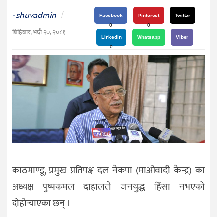
दर्शन
shuvadmin
/
-
/
Facebook
Pinterest
Twitter
0
0
संस्कृति
बिहिबार, भदौ २०, २०८१
Linkedin
Whatsapp
Viber
विचार
0
देश
राजनीति
काठमाण्डू, प्रमुख प्रतिपक्ष दल नेकपा (माओवादी केन्द्र) का
अध्यक्ष पुष्पकमल दाहालले जनयुद्ध हिंसा नभएको
दोहोर्‍याएका छन् ।