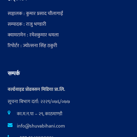
सञ्चालक : कुमार प्रसाद चौंलागाईं
सम्पादक : राजु भण्डारी
क्यामरामेन : रमेशकुमार धमला
रिपोर्टर : ज्योत्सना सिंह ठकुरी
सम्पर्क
वर्ल्डवाइड प्रोडक्सन मिडिया प्रा.लि.
सूचना बिभाग दर्ता: २२२९/०७६/०७७
का.म.न.पा – २९, काठमाण्डौ
info@shuvabihani.com