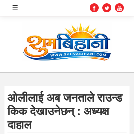
☰
स्वास्थ्य
समाचार
अर्थ
शिक्षा
ओलीलाई अब जनताले राउन्ड
संघीय
किक देखाउनेछन् : अध्यक्ष
प्रविधि
दाहाल
जीवनशैली