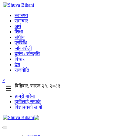
स्वास्थ्य
समाचार
अर्थ
शिक्षा
संघीय
प्रविधि
जीवनशैली
दर्शन / संस्कृति
विचार
देश
राजनीति
×
बिहिबार, साउन २१, २०८३
☰
हाम्रो बारेमा
हामीलाई सम्पर्क
विज्ञापनको लागी