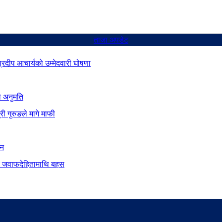
ताजा अपडेट
 प्रदीप आचार्यको उम्मेदवारी घोषणा
ो अनुमति
ी गुरुङले मागे माफी
ान
दीय जवाफदेहितामाथि बहस