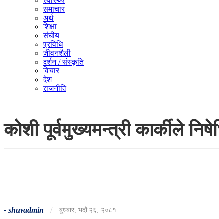
स्वास्थ्य
समाचार
अर्थ
शिक्षा
संघीय
प्रविधि
जीवनशैली
दर्शन / संस्कृति
विचार
देश
राजनीति
कोशी पूर्वमुख्यमन्त्री कार्कीले निषे
-
shuvadmin
/
बुधबार, भदौ २६, २०८१