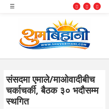
☰
स्वास्थ्य
समाचार
अर्थ
शिक्षा
संसदमा एमाले/माओवादीबीच
संघीय
चर्काचर्की, बैठक ३० भदौसम्म
प्रविधि
स्थगित
जीवनशैली