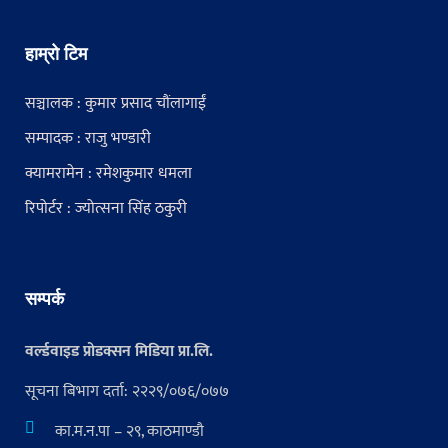
हाम्रो टिम
सञ्चालक : कुमार प्रसाद चौंलागाईं
सम्पादक : राजु भण्डारी
क्यामरामेन : रमेशकुमार धमला
रिपोर्टर : ज्योत्सना सिंह ठकुरी
सम्पर्क
वर्ल्डवाइड प्रोडक्सन मिडिया प्रा.लि.
सूचना बिभाग दर्ता: २२२९/०७६/०७७
का.म.न.पा – २९, काठमाण्डौ