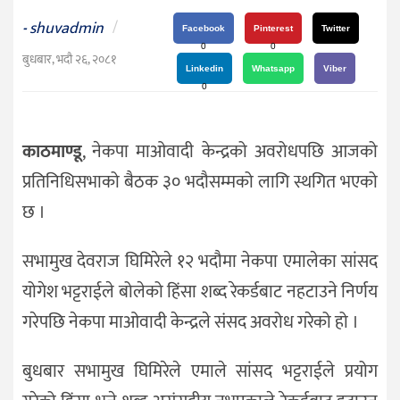
दर्शन
shuvadmin
/
-
/
Facebook
Pinterest
Twitter
0
0
संस्कृति
बुधबार, भदौ २६, २०८१
Linkedin
Whatsapp
Viber
विचार
0
देश
काठमाण्डू
, नेकपा माओवादी केन्द्रको अवरोधपछि आजको
राजनीति
प्रतिनिधिसभाको बैठक ३० भदौसम्मको लागि स्थगित भएको
छ ।
सभामुख देवराज घिमिरेले १२ भदौमा नेकपा एमालेका सांसद
योगेश भट्टराईले बोलेको हिंसा शब्द रेकर्डबाट नहटाउने निर्णय
गरेपछि नेकपा माओवादी केन्द्रले संसद अवरोध गरेको हो ।
बुधबार सभामुख घिमिरेले एमाले सांसद भट्टराईले प्रयोग