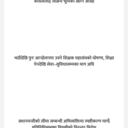
कांग्रेसलाई सक्रिय भूमिका खेल्न आग्रह
भदौदेखि पुनः आन्दोलनमा उत्रने शिक्षक महासंघको घोषणा, शिक्षा
ऐनदेखि सेवा–सुविधासम्मका माग अघि
प्रधानमन्त्रीको सीमा सम्बन्धी अभिव्यक्तिमा स्पष्टीकरण माग्दै
प्रतिनिधिसभामा विपक्षीको निरन्तर विरोध