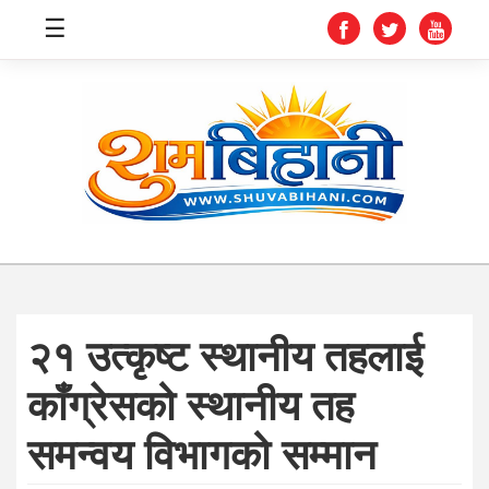
☰
स्वास्थ्य
समाचार
अर्थ
शिक्षा
२१ उत्कृष्ट स्थानीय तहलाई
संघीय
काँग्रेसको स्थानीय तह
प्रविधि
समन्वय विभागको सम्मान
जीवनशैली