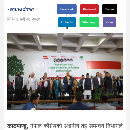
दर्शन
shuvadmin
/
-
/
Facebook
Pinterest
Twitter
0
0
संस्कृति
बिहिबार, भदौ २७, २०८१
Linkedin
Whatsapp
Viber
विचार
0
देश
राजनीति
काठमाण्डू,
नेपाल काँग्रेसको स्थानीय तह समन्वय विभागले