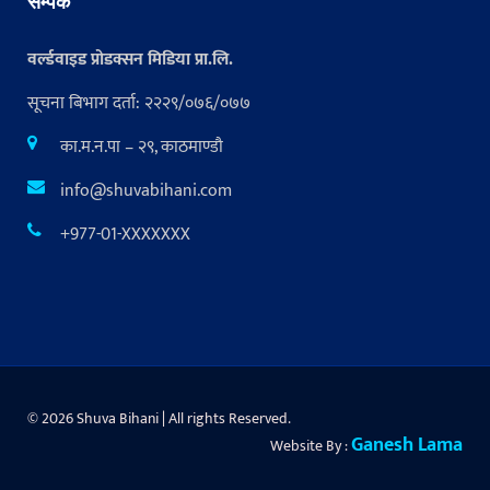
सम्पर्क
वर्ल्डवाइड प्रोडक्सन मिडिया प्रा.लि.
सूचना बिभाग दर्ता: २२२९/०७६/०७७
का.म.न.पा – २९, काठमाण्डौ
info@shuvabihani.com
+977-01-XXXXXXX
© 2026 Shuva Bihani | All rights Reserved.
Ganesh Lama
Website By :