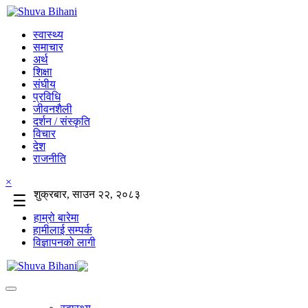
स्वास्थ्य
समाचार
अर्थ
शिक्षा
संघीय
प्रविधि
जीवनशैली
दर्शन / संस्कृति
विचार
देश
राजनीति
×
शुक्रबार, साउन २२, २०८३
☰
हाम्रो बारेमा
हामीलाई सम्पर्क
विज्ञापनको लागी