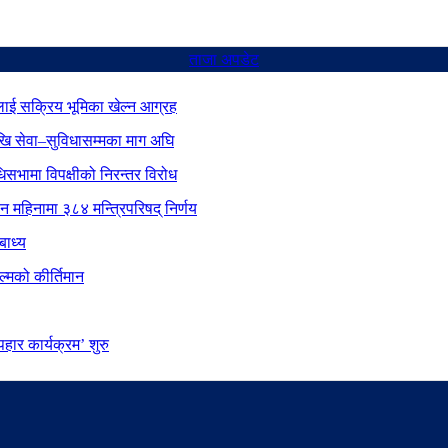
ताजा अपडेट
ाई सक्रिय भूमिका खेल्न आग्रह
ेखि सेवा–सुविधासम्मका माग अघि
िधिसभामा विपक्षीको निरन्तर विरोध
ीन महिनामा ३८४ मन्त्रिपरिषद् निर्णय
बाध्य
्मको कीर्तिमान
ार कार्यक्रम’ शुरु