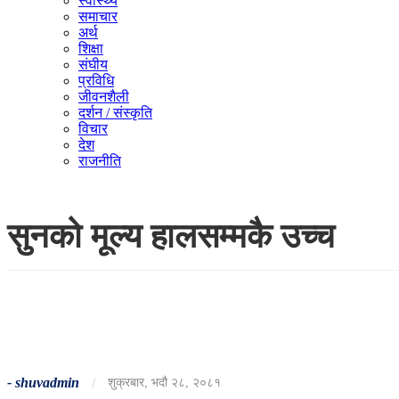
स्वास्थ्य
समाचार
अर्थ
शिक्षा
संघीय
प्रविधि
जीवनशैली
दर्शन / संस्कृति
विचार
देश
राजनीति
सुनको मूल्य हालसम्मकै उच्च
-
shuvadmin
/
शुक्रबार, भदौ २८, २०८१