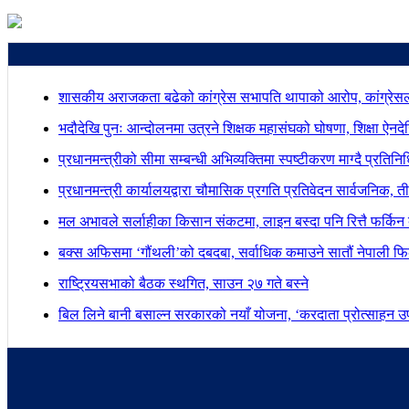
शासकीय अराजकता बढेको कांग्रेस सभापति थापाको आरोप, कांग्रेसल
भदौदेखि पुनः आन्दोलनमा उत्रने शिक्षक महासंघको घोषणा, शिक्षा ऐनद
प्रधानमन्त्रीको सीमा सम्बन्धी अभिव्यक्तिमा स्पष्टीकरण माग्दै प्रतिन
प्रधानमन्त्री कार्यालयद्वारा चौमासिक प्रगति प्रतिवेदन सार्वजनिक, त
मल अभावले सर्लाहीका किसान संकटमा, लाइन बस्दा पनि रित्तै फर्किन 
बक्स अफिसमा ‘गौंथली’को दबदबा, सर्वाधिक कमाउने सातौं नेपाली फिल
राष्ट्रियसभाको बैठक स्थगित, साउन २७ गते बस्ने
बिल लिने बानी बसाल्न सरकारको नयाँ योजना, ‘करदाता प्रोत्साहन उपह