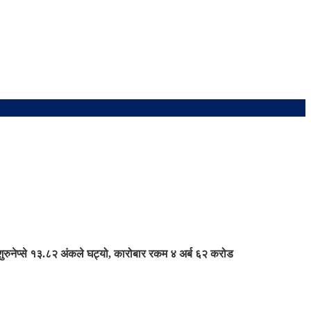
ुरु
नेप्से १३.८२ अंकले घट्यो, कारोबार रकम ४ अर्ब ६२ करोड