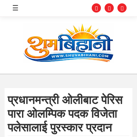
☰
स्वास्थ्य
समाचार
अर्थ
शिक्षा
प्रधानमन्त्री ओलीबाट पेरिस
संघीय
पारा ओलम्पिक पदक विजेता
प्रविधि
पलेसालाई पुरस्कार प्रदान
जीवनशैली