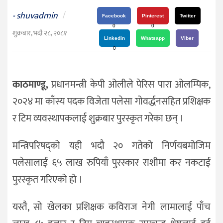
दर्शन
shuvadmin
/
-
/
Facebook
Pinterest
Twitter
0
0
संस्कृति
शुक्रबार, भदौ २८, २०८१
Linkedin
Whatsapp
Viber
विचार
0
देश
काठमाण्डू,
प्रधानमन्त्री केपी ओलीले पेरिस पारा ओलम्पिक,
राजनीति
२०२४ मा काँस्य पदक विजेता पलेसा गोवर्द्धनसहित प्रशिक्षक
र टिम व्यवस्थापकलाई शुक्रबार पुरस्कृत गरेका छन् ।
मन्त्रिपरिषद्को यही भदौ २० गतेको निर्णयबमोजिम
पलेसालाई ६५ लाख रुपियाँ पुरस्कार राशीमा कर नकटाई
पुरस्कृत गरिएको हो ।
यस्तै, सो खेलका प्रशिक्षक कविराज नेगी लामालाई पाँच