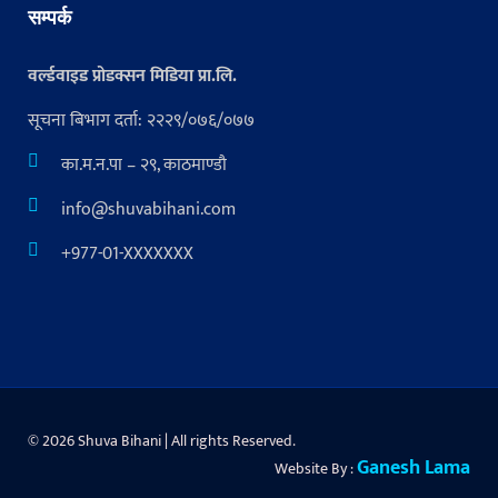
सम्पर्क
वर्ल्डवाइड प्रोडक्सन मिडिया प्रा.लि.
सूचना बिभाग दर्ता: २२२९/०७६/०७७
का.म.न.पा – २९, काठमाण्डौ
info@shuvabihani.com
+977-01-XXXXXXX
© 2026 Shuva Bihani | All rights Reserved.
Ganesh Lama
Website By :