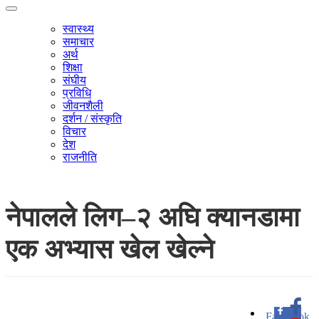
स्वास्थ्य
समाचार
अर्थ
शिक्षा
संघीय
प्रविधि
जीवनशैली
दर्शन / संस्कृति
विचार
देश
राजनीति
नेपालले लिग–२ अघि क्यानडामा
एक अभ्यास खेल खेल्ने
Facebook
0