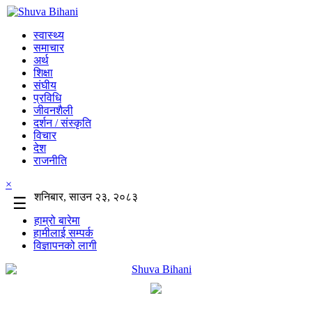
स्वास्थ्य
समाचार
अर्थ
शिक्षा
संघीय
प्रविधि
जीवनशैली
दर्शन / संस्कृति
विचार
देश
राजनीति
×
शनिबार, साउन २३, २०८३
☰
हाम्रो बारेमा
हामीलाई सम्पर्क
विज्ञापनको लागी