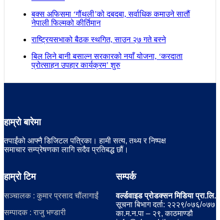
बक्स अफिसमा ‘गौंथली’को दबदबा, सर्वाधिक कमाउने सातौं
नेपाली फिल्मको कीर्तिमान
राष्ट्रियसभाको बैठक स्थगित, साउन २७ गते बस्ने
बिल लिने बानी बसाल्न सरकारको नयाँ योजना, ‘करदाता
प्रोत्साहन उपहार कार्यक्रम’ शुरु
हाम्रो बारेमा
तपाईंको आफ्नै डिजिटल पत्रिका। हामी सत्य, तथ्य र निष्पक्ष
समाचार सम्प्रेषणका लागि सदैव प्रतिबद्ध छौं।
हाम्रो टिम
सम्पर्क
सञ्चालक : कुमार प्रसाद चौंलागाईं
वर्ल्डवाइड प्रोडक्सन मिडिया प्रा.लि.
सूचना बिभाग दर्ता: २२२९/०७६/०७७
सम्पादक : राजु भण्डारी
का.म.न.पा – २९, काठमाण्डौ