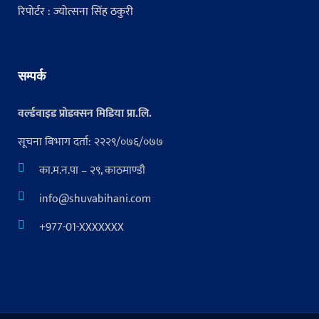
रिपोर्टर : ज्योत्सना सिंह ठकुरी
सम्पर्क
वर्ल्डवाइड प्रोडक्सन मिडिया प्रा.लि.
सूचना बिभाग दर्ता: २२२९/०७६/०७७
का.म.न.पा – २९, काठमाण्डौ
info@shuvabihani.com
+977-01-XXXXXXX