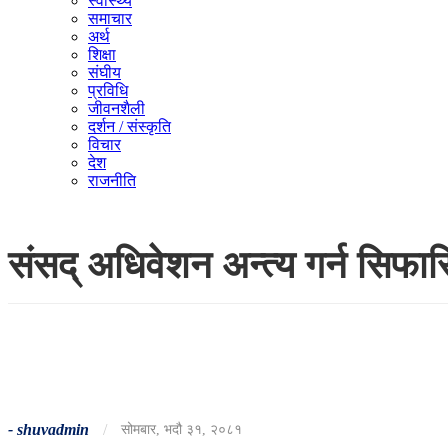
स्वास्थ्य
समाचार
अर्थ
शिक्षा
संघीय
प्रविधि
जीवनशैली
दर्शन / संस्कृति
विचार
देश
राजनीति
संसद् अधिवेशन अन्त्य गर्न सिफा
-
shuvadmin
/
सोमबार, भदौ ३१, २०८१