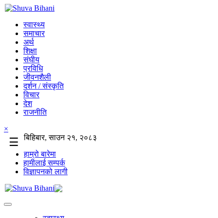
स्वास्थ्य
समाचार
अर्थ
शिक्षा
संघीय
प्रविधि
जीवनशैली
दर्शन / संस्कृति
विचार
देश
राजनीति
×
बिहिबार, साउन २१, २०८३
☰
हाम्रो बारेमा
हामीलाई सम्पर्क
विज्ञापनको लागी