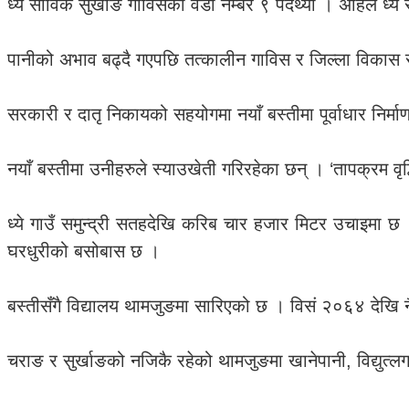
ध्ये साविक सुर्खाङ गाविसको वडा नम्बर ९ पर्दथ्यो । अहिले ध्
पानीको अभाव बढ्दै गएपछि तत्कालीन गाविस र जिल्ला विकास स
सरकारी र दातृ निकायको सहयोगमा नयाँ बस्तीमा पूर्वाधार निर्मा
नयाँ बस्तीमा उनीहरुले स्याउखेती गरिरहेका छन् । ‘तापक्रम वृ
ध्ये गाउँ समुन्द्री सतहदेखि करिब चार हजार मिटर उचाइमा
घरधुरीको बसोबास छ ।
बस्तीसँगै विद्यालय थामजुङमा सारिएको छ । विसं २०६४ देखि नै 
चराङ र सुर्खाङको नजिकै रहेको थामजुङमा खानेपानी, विद्युत्