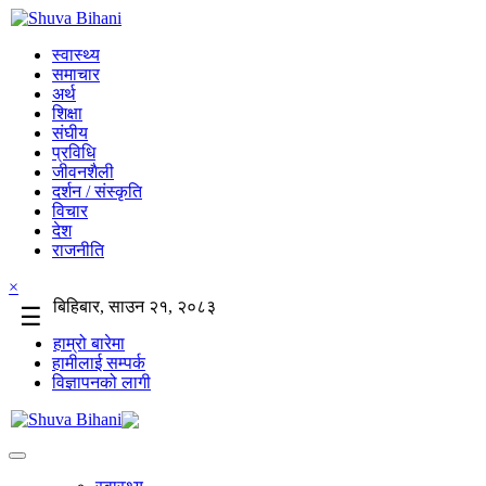
स्वास्थ्य
समाचार
अर्थ
शिक्षा
संघीय
प्रविधि
जीवनशैली
दर्शन / संस्कृति
विचार
देश
राजनीति
×
बिहिबार, साउन २१, २०८३
☰
हाम्रो बारेमा
हामीलाई सम्पर्क
विज्ञापनको लागी