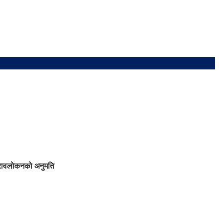
ुनरावलोकनको अनुमति