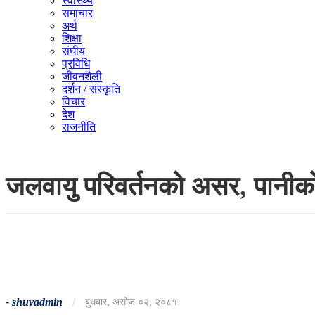
स्वास्थ्य
समाचार
अर्थ
शिक्षा
संघीय
प्रविधि
जीवनशैली
दर्शन / संस्कृति
विचार
देश
राजनीति
जलवायु परिवर्तनको असर, पानीको म
-
shuvadmin
/
बुधबार, असोज ०२, २०८१