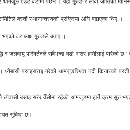
ये र थामजुङ एउटै वडामा पर्छन् । यहाँ गुरुङ र लोवा जातिका मा
मितिले बस्ती स्थानान्तरणको प्रक्रिया अघि बढाएका थिए ।
ण भएको वडाध्यक्ष गुरुङले बताए ।
द्धि र जलवायु परिवर्तनले सबैभन्दा बढी असर हामीलाई पारेको छ,’
 छ । ध्येबासी बसाइसराइ गरेको थामजुङस्थित नदी किनारको बस
ध्येवासी बसाइ सरेर वेँसीमा रहेको थामजुङमा झर्ने क्रम सुरु भ
लगायत सुविधा छ।