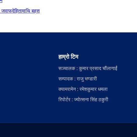
ान
दीय जवाफदेहितामाथि बहस
हाम्रो टिम
सञ्चालक : कुमार प्रसाद चौंलागाईं
सम्पादक : राजु भण्डारी
क्यामरामेन : रमेशकुमार धमला
रिपोर्टर : ज्योत्सना सिंह ठकुरी