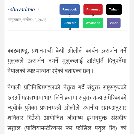
दर्शन
shuvadmin
/
-
/
Facebook
Pinterest
Twitter
0
0
संस्कृति
आइतबार, असोज ०६, २०८१
Linkedin
Whatsapp
Viber
विचार
0
देश
काठमाण्डू,
प्रधानमन्त्री केपी ओलीले कार्बन उत्सर्जन गर्ने
राजनीति
मुलुकले उत्सर्जन नगर्ने मुलुकलाई क्षतिपूर्ति दिनुपर्नेमा
नेपालको स्पष्ट मान्यता रहेको बताएका छन् ।
नेपाली प्रतिनिधिमण्डलको नेतृत्व गर्दै संयुक्त राष्ट्रसङ्घको
७९औँ महासभामा भाग लिने क्रममा संयुक्त राज्य अमेरिकाको
न्युयोर्क पुगेका प्रधानमन्त्री ओलीले स्थानीय समयअनुसार
शनिबार दिउँसो आयोजित जीवाष्म इन्धनमुक्त संसदीय
सञ्जाल (पार्लियामेन्टेरियन्स फर फोसिल फ्युल फ्रि) को