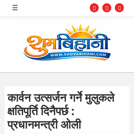
☰
स्वास्थ्य
समाचार
अर्थ
शिक्षा
कार्वन उत्सर्जन गर्ने मुलुकले
संघीय
क्षतिपूर्ति दिनैपर्छ :
प्रविधि
प्रधानमन्त्री ओली
जीवनशैली