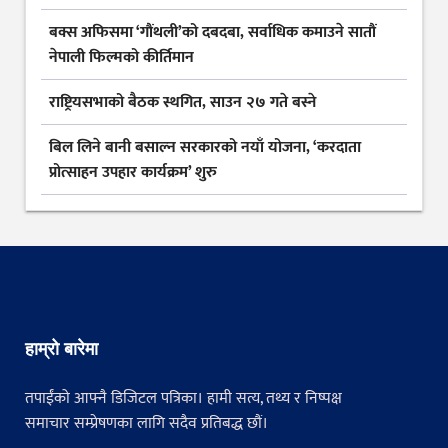
बक्स अफिसमा ‘गौंथली’को दबदबा, सर्वाधिक कमाउने सातौं
नेपाली फिल्मको कीर्तिमान
राष्ट्रियसभाको बैठक स्थगित, साउन २७ गते बस्ने
बिल लिने बानी बसाल्न सरकारको नयाँ योजना, ‘करदाता
प्रोत्साहन उपहार कार्यक्रम’ शुरु
हाम्रो बारेमा
तपाईंको आफ्नै डिजिटल पत्रिका। हामी सत्य, तथ्य र निष्पक्ष
समाचार सम्प्रेषणका लागि सदैव प्रतिबद्ध छौं।