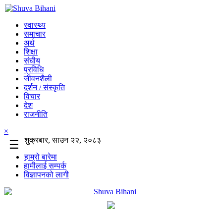
स्वास्थ्य
समाचार
अर्थ
शिक्षा
संघीय
प्रविधि
जीवनशैली
दर्शन / संस्कृति
विचार
देश
राजनीति
×
शुक्रबार, साउन २२, २०८३
☰
हाम्रो बारेमा
हामीलाई सम्पर्क
विज्ञापनको लागी