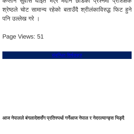
कप्तान सुवास घाइते भएर मैदान छाडेको प्रश्नमा प्रशिक्षक
श्रेष्ठले चोट सामान्य रहेको बताउँदै श्रीलंकाविरुद्ध फिट हुने
पनि उल्लेख गरे ।
Page Views:
51
संबन्धित शिर्षकहरु
आज नेपालले बंगलादेशसँग प्रतिस्पर्धा गर्ने
आज नेपाल र नेदरल्यान्ड्स भिड्दै