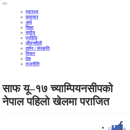
स्वास्थ्य
समाचार
अर्थ
शिक्षा
संघीय
प्रविधि
जीवनशैली
दर्शन / संस्कृति
विचार
देश
राजनीति
साफ यू–१७ च्याम्पियनसीपको
नेपाल पहिलो खेलमा पराजित
Facebook
0