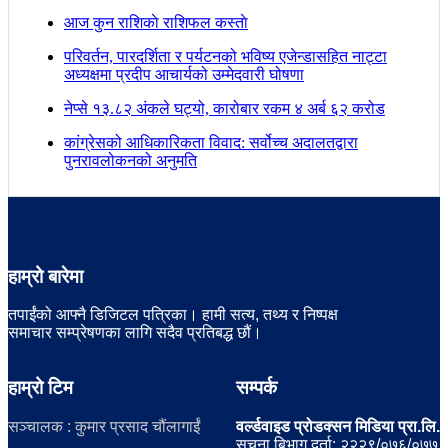
आज कुन राशिकाे राशिफल कस्ताे
परिवर्तन, पारदर्शिता र पर्यटनको भविष्य एजेन्डासहित नाट्टा
अध्यक्षमा प्रदीप आचार्यको उम्मेदवारी घोषणा
नेप्से १३.८२ अंकले घट्यो, कारोबार रकम ४ अर्ब ६२ करोड
कांग्रेसको आधिकारिकता विवाद: सर्वोच्च अदालतद्वारा
पुनरावलोकनको अनुमति
हाम्रो बारेमा
तपाईंको आफ्नै डिजिटल पत्रिका। हामी सत्य, तथ्य र निष्पक्ष
समाचार सम्प्रेषणका लागि सदैव प्रतिबद्ध छौं।
हाम्रो टिम
सम्पर्क
सञ्चालक : कुमार प्रसाद चौंलागाईं
वर्ल्डवाइड प्रोडक्सन मिडिया प्रा.लि.
सूचना बिभाग दर्ता: २२२९/०७६/०७७