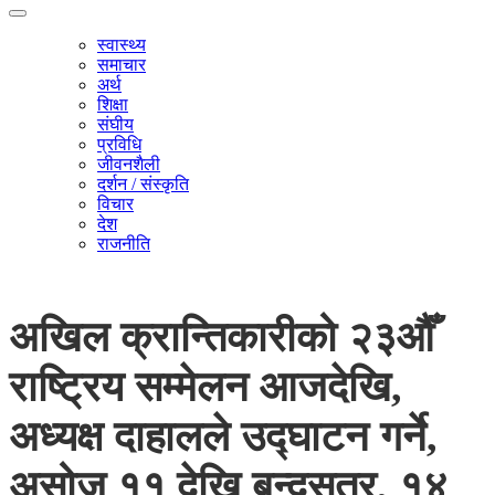
स्वास्थ्य
समाचार
अर्थ
शिक्षा
संघीय
प्रविधि
जीवनशैली
दर्शन / संस्कृति
विचार
देश
राजनीति
अखिल क्रान्तिकारीको २३औँ
राष्ट्रिय सम्मेलन आजदेखि,
अध्यक्ष दाहालले उद्घाटन गर्ने,
असोज ११ देखि बन्दसत्र, १४