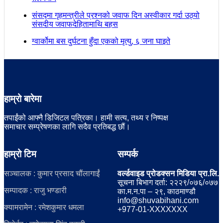
संसद्मा गृहमन्त्रीले प्रश्नको जवाफ दिन अस्वीकार गर्दा उठ्यो
संसदीय जवाफदेहितामाथि बहस
ग्वार्कोमा बस दुर्घटना हुँदा एकको मृत्यु, ६ जना घाइते
हाम्रो बारेमा
तपाईंको आफ्नै डिजिटल पत्रिका। हामी सत्य, तथ्य र निष्पक्ष
समाचार सम्प्रेषणका लागि सदैव प्रतिबद्ध छौं।
हाम्रो टिम
सम्पर्क
सञ्चालक : कुमार प्रसाद चौंलागाईं
वर्ल्डवाइड प्रोडक्सन मिडिया प्रा.लि.
सूचना बिभाग दर्ता: २२२९/०७६/०७७
सम्पादक : राजु भण्डारी
का.म.न.पा – २९, काठमाण्डौ
info@shuvabihani.com
क्यामरामेन : रमेशकुमार धमला
+977-01-XXXXXXX