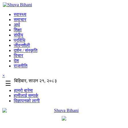
स्वास्थ्य
समाचार
अर्थ
शिक्षा
संघीय
प्रविधि
जीवनशैली
दर्शन / संस्कृति
विचार
देश
राजनीति
×
बिहिबार, साउन २१, २०८३
☰
हाम्रो बारेमा
हामीलाई सम्पर्क
विज्ञापनको लागी