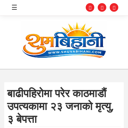
☰
स्वास्थ्य
समाचार
अर्थ
शिक्षा
बाढीपहिरोमा परेर काठमाडौं
संघीय
उपत्यकामा २३ जनाको मृत्यु,
प्रविधि
३ बेपत्ता
जीवनशैली