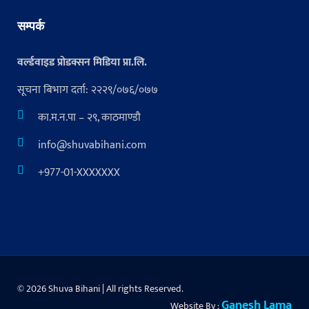
सम्पर्क
वर्ल्डवाइड प्रोडक्सन मिडिया प्रा.लि.
सूचना बिभाग दर्ता: २२२९/०७६/०७७
का.म.न.पा – २९, काठमाण्डौ
info@shuvabihani.com
+977-01-XXXXXXX
© 2026 Shuva Bihani | All rights Reserved.
Ganesh Lama
Website By :