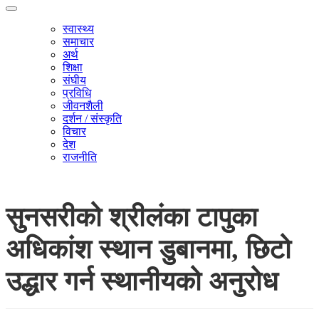
स्वास्थ्य
समाचार
अर्थ
शिक्षा
संघीय
प्रविधि
जीवनशैली
दर्शन / संस्कृति
विचार
देश
राजनीति
सुनसरीको श्रीलंका टापुका
अधिकांश स्थान डुबानमा, छिटो
उद्धार गर्न स्थानीयको अनुरोध