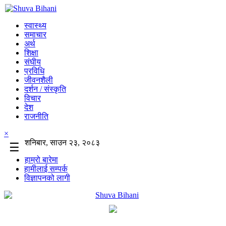
स्वास्थ्य
समाचार
अर्थ
शिक्षा
संघीय
प्रविधि
जीवनशैली
दर्शन / संस्कृति
विचार
देश
राजनीति
×
शनिबार, साउन २३, २०८३
☰
हाम्रो बारेमा
हामीलाई सम्पर्क
विज्ञापनको लागी