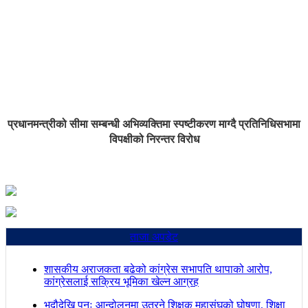
प्रधानमन्त्रीको सीमा सम्बन्धी अभिव्यक्तिमा स्पष्टीकरण माग्दै प्रतिनिधिसभामा
विपक्षीको निरन्तर विरोध
ताजा अपडेट
शासकीय अराजकता बढेको कांग्रेस सभापति थापाको आरोप,
कांग्रेसलाई सक्रिय भूमिका खेल्न आग्रह
भदौदेखि पुनः आन्दोलनमा उत्रने शिक्षक महासंघको घोषणा, शिक्षा