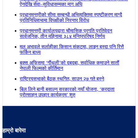
ऐनदेखि सेवा–सुविधासम्मका माग अघि
प्रधानमन्त्रीको सीमा सम्बन्धी अभिव्यक्तिमा स्पष्टीकरण माग्दै
प्रतिनिधिसभामा विपक्षीको निरन्तर विरोध
प्रधानमन्त्री कार्यालयद्वारा चौमासिक प्रगति प्रतिवेदन
सार्वजनिक, तीन महिनामा ३८४ मन्त्रिपरिषद् निर्णय
मल अभावले सर्लाहीका किसान संकटमा, लाइन बस्दा पनि रित्तै
फर्किन बाध्य
बक्स अफिसमा ‘गौंथली’को दबदबा, सर्वाधिक कमाउने सातौं
नेपाली फिल्मको कीर्तिमान
राष्ट्रियसभाको बैठक स्थगित, साउन २७ गते बस्ने
बिल लिने बानी बसाल्न सरकारको नयाँ योजना, ‘करदाता
प्रोत्साहन उपहार कार्यक्रम’ शुरु
हाम्रो बारेमा