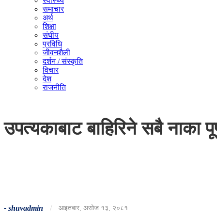
स्वास्थ्य
समाचार
अर्थ
शिक्षा
संघीय
प्रविधि
जीवनशैली
दर्शन / संस्कृति
विचार
देश
राजनीति
उपत्यकाबाट बाहिरिने सबै नाका पूर
-
shuvadmin
/
आइतबार, असोज १३, २०८१