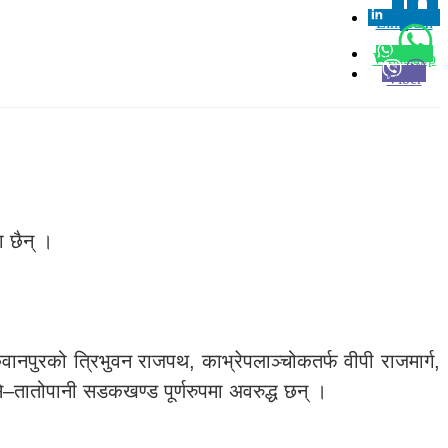
Linkedin
0
Whatsapp
Viber
 छैन् ।
।
कवानपुरको त्रिभुवन राजपथ, काभ्रेपलाञ्चोकतर्फ वीपी राजमार्ग,
िसे–तातोपानी सडकखण्ड पूर्णरुपमा अवरुद्ध छन् ।