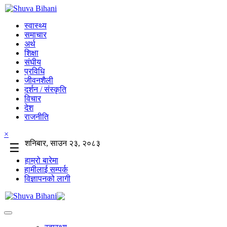
स्वास्थ्य
समाचार
अर्थ
शिक्षा
संघीय
प्रविधि
जीवनशैली
दर्शन / संस्कृति
विचार
देश
राजनीति
×
शनिबार, साउन २३, २०८३
☰
हाम्रो बारेमा
हामीलाई सम्पर्क
विज्ञापनको लागी