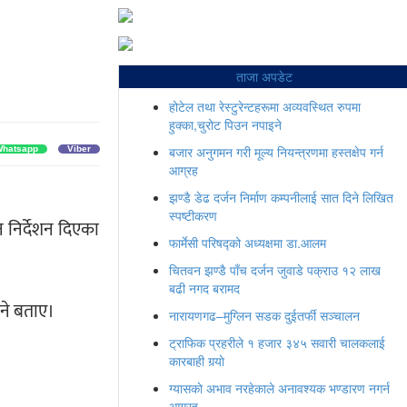
ताजा अपडेट
होटेल तथा रेस्टुरेन्टहरूमा अव्यवस्थित रुपमा
हुक्का,चुरोट पिउन नपाइने
बजार अनुगमन गरी मूल्य नियन्त्रणमा हस्तक्षेप गर्न
hatsapp
Viber
आग्रह
झण्डै डेढ दर्जन निर्माण कम्पनीलाई सात दिने लिखित
स्पष्टीकरण
न निर्देशन दिएका
फार्मेसी परिषद्को अध्यक्षमा डा.आलम
चितवन झण्डै पाँच दर्जन जुवाडे पक्राउ १२ लाख
बढी नगद बरामद
्ने बताए।
नारायणगढ–मुग्लिन सडक दुईतर्फी सञ्चालन
ट्राफिक प्रहरीले १ हजार ३४५ सवारी चालकलाई
कारबाही गर्‍याे
ग्यासकाे अभाव नरहेकाले अनावश्यक भण्डारण नगर्न
आग्रह