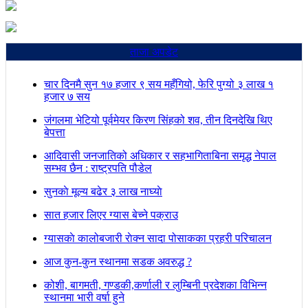
ताजा अपडेट
चार दिनमै सुन १७ हजार ९ सय महँगियो, फेरि पुग्यो ३ लाख १
हजार ७ सय
जंगलमा भेटियो पूर्वमेयर किरण सिंहको शव, तीन दिनदेखि थिए
बेपत्ता
आदिवासी जनजातिको अधिकार र सहभागिताबिना समृद्ध नेपाल
सम्भव छैन : राष्ट्रपति पौडेल
सुनकाे मूल्य बढेर ३ लाख नाघ्याे
सात हजार लिएर ग्यास बेच्ने पक्राउ
ग्यासकाे कालोबजारी राेक्न सादा पोसाकका प्रहरी परिचालन
आज कुन-कुन स्थानमा सडक अवरुद्ध ?
कोशी, बागमती, गण्डकी,कर्णाली र लुम्बिनी प्रदेशका विभिन्न
स्थानमा भारी वर्षा हुने