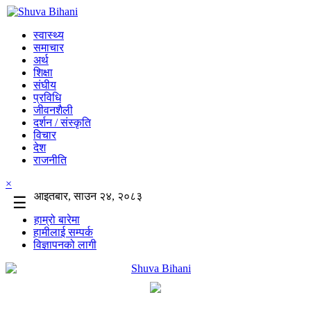
स्वास्थ्य
समाचार
अर्थ
शिक्षा
संघीय
प्रविधि
जीवनशैली
दर्शन / संस्कृति
विचार
देश
राजनीति
×
आइतबार, साउन २४, २०८३
☰
हाम्रो बारेमा
हामीलाई सम्पर्क
विज्ञापनको लागी