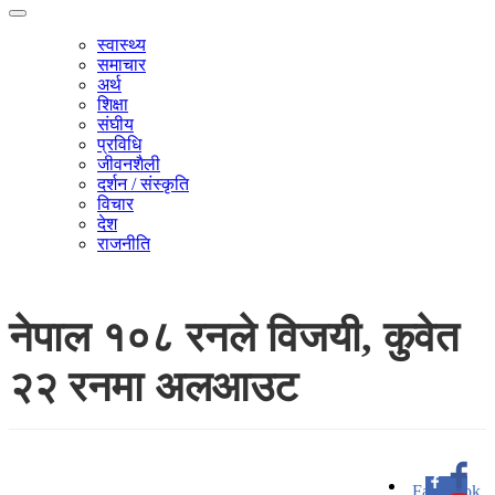
स्वास्थ्य
समाचार
अर्थ
शिक्षा
संघीय
प्रविधि
जीवनशैली
दर्शन / संस्कृति
विचार
देश
राजनीति
नेपाल १०८ रनले विजयी, कुवेत
२२ रनमा अलआउट
Facebook
0