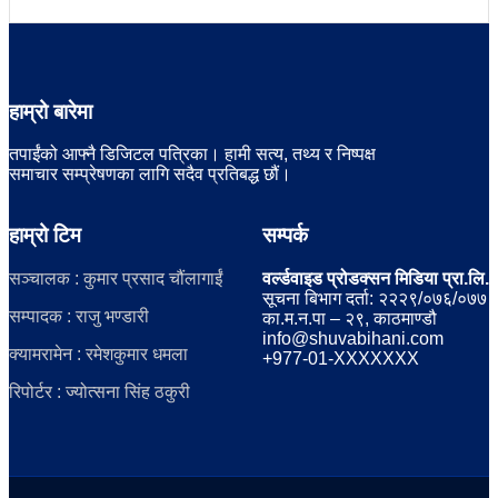
हाम्रो बारेमा
तपाईंको आफ्नै डिजिटल पत्रिका। हामी सत्य, तथ्य र निष्पक्ष
समाचार सम्प्रेषणका लागि सदैव प्रतिबद्ध छौं।
हाम्रो टिम
सम्पर्क
सञ्चालक : कुमार प्रसाद चौंलागाईं
वर्ल्डवाइड प्रोडक्सन मिडिया प्रा.लि.
सूचना बिभाग दर्ता: २२२९/०७६/०७७
सम्पादक : राजु भण्डारी
का.म.न.पा – २९, काठमाण्डौ
info@shuvabihani.com
क्यामरामेन : रमेशकुमार धमला
+977-01-XXXXXXX
रिपोर्टर : ज्योत्सना सिंह ठकुरी