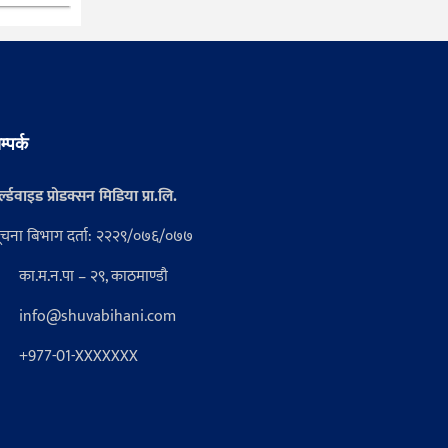
म्पर्क
्ल्डवाइड प्रोडक्सन मिडिया प्रा.लि.
ूचना बिभाग दर्ता: २२२९/०७६/०७७
का.म.न.पा – २९, काठमाण्डौ
info@shuvabihani.com
+977-01-XXXXXXX