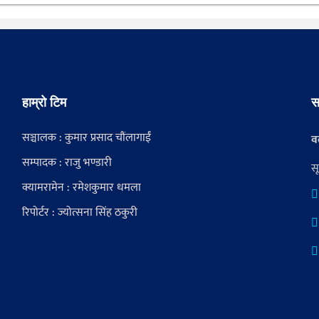
हाम्रो टिम
स
सञ्चालक : कुमार प्रसाद चौंलागाईं
वर
सम्पादक : राजु भण्डारी
स
क्यामरामेन : रमेशकुमार धमला
रिपोर्टर : ज्योत्सना सिंह ठकुरी