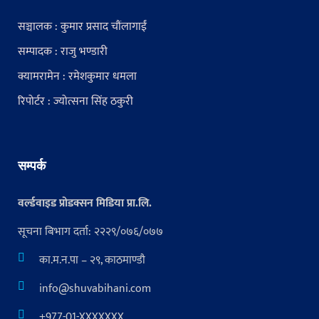
सञ्चालक : कुमार प्रसाद चौंलागाईं
सम्पादक : राजु भण्डारी
क्यामरामेन : रमेशकुमार धमला
रिपोर्टर : ज्योत्सना सिंह ठकुरी
सम्पर्क
वर्ल्डवाइड प्रोडक्सन मिडिया प्रा.लि.
सूचना बिभाग दर्ता: २२२९/०७६/०७७
का.म.न.पा – २९, काठमाण्डौ
info@shuvabihani.com
+977-01-XXXXXXX