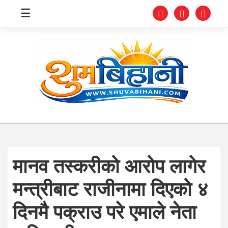
☰
स्वास्थ्य
समाचार
अर्थ
शिक्षा
मानव तस्करीको आरोप लागेर
संघीय
मन्त्रीबाट राजीनामा दिएको ४
प्रविधि
दिनमै पक्राउ परे एमाले नेता
जीवनशैली