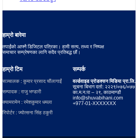
हाम्रो बारेमा
तपाईंको आफ्नै डिजिटल पत्रिका। हामी सत्य, तथ्य र निष्पक्ष
समाचार सम्प्रेषणका लागि सदैव प्रतिबद्ध छौं।
हाम्रो टिम
सम्पर्क
सञ्चालक : कुमार प्रसाद चौंलागाईं
वर्ल्डवाइड प्रोडक्सन मिडिया प्रा.लि.
सूचना बिभाग दर्ता: २२२९/०७६/०७७
सम्पादक : राजु भण्डारी
का.म.न.पा – २९, काठमाण्डौ
info@shuvabihani.com
क्यामरामेन : रमेशकुमार धमला
+977-01-XXXXXXX
रिपोर्टर : ज्योत्सना सिंह ठकुरी