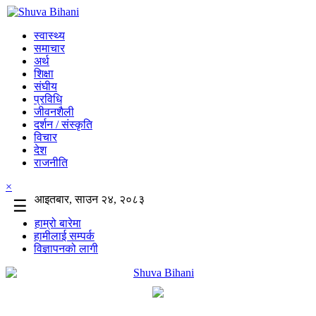
स्वास्थ्य
समाचार
अर्थ
शिक्षा
संघीय
प्रविधि
जीवनशैली
दर्शन / संस्कृति
विचार
देश
राजनीति
×
आइतबार, साउन २४, २०८३
☰
हाम्रो बारेमा
हामीलाई सम्पर्क
विज्ञापनको लागी