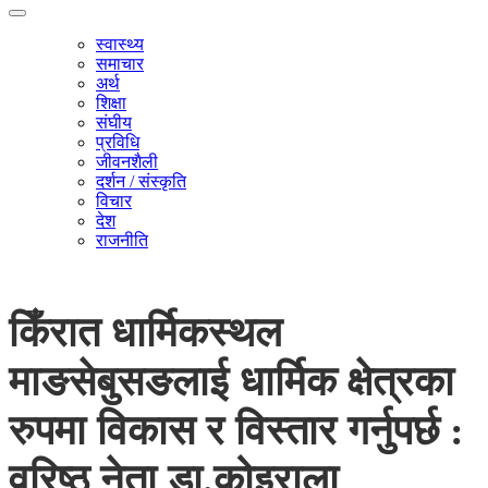
स्वास्थ्य
समाचार
अर्थ
शिक्षा
संघीय
प्रविधि
जीवनशैली
दर्शन / संस्कृति
विचार
देश
राजनीति
किँरात धार्मिकस्थल
माङसेबुसङलाई धार्मिक क्षेत्रका
रुपमा विकास र विस्तार गर्नुपर्छ :
वरिष्ठ नेता डा.कोइराला