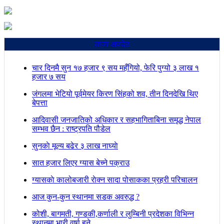
ताजा अपडेट
चार दिनमै सुन १७ हजार ९ सय महँगियो, फेरि पुग्यो ३ लाख १
हजार ७ सय
जंगलमा भेटियो पूर्वमेयर किरण सिंहको शव, तीन दिनदेखि थिए
बेपत्ता
आदिवासी जनजातिको अधिकार र सहभागिताबिना समृद्ध नेपाल
सम्भव छैन : राष्ट्रपति पौडेल
सुनकाे मूल्य बढेर ३ लाख नाघ्याे
सात हजार लिएर ग्यास बेच्ने पक्राउ
ग्यासकाे कालोबजारी राेक्न सादा पोसाकका प्रहरी परिचालन
आज कुन-कुन स्थानमा सडक अवरुद्ध ?
कोशी, बागमती, गण्डकी,कर्णाली र लुम्बिनी प्रदेशका विभिन्न
स्थानमा भारी वर्षा हुने