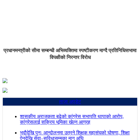
प्रधानमन्त्रीको सीमा सम्बन्धी अभिव्यक्तिमा स्पष्टीकरण माग्दै प्रतिनिधिसभामा
विपक्षीको निरन्तर विरोध
ताजा अपडेट
शासकीय अराजकता बढेको कांग्रेस सभापति थापाको आरोप,
कांग्रेसलाई सक्रिय भूमिका खेल्न आग्रह
भदौदेखि पुनः आन्दोलनमा उत्रने शिक्षक महासंघको घोषणा, शिक्षा
ऐनदेखि सेवा–सुविधासम्मका माग अघि