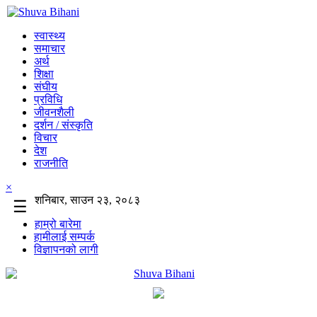
स्वास्थ्य
समाचार
अर्थ
शिक्षा
संघीय
प्रविधि
जीवनशैली
दर्शन / संस्कृति
विचार
देश
राजनीति
×
शनिबार, साउन २३, २०८३
☰
हाम्रो बारेमा
हामीलाई सम्पर्क
विज्ञापनको लागी