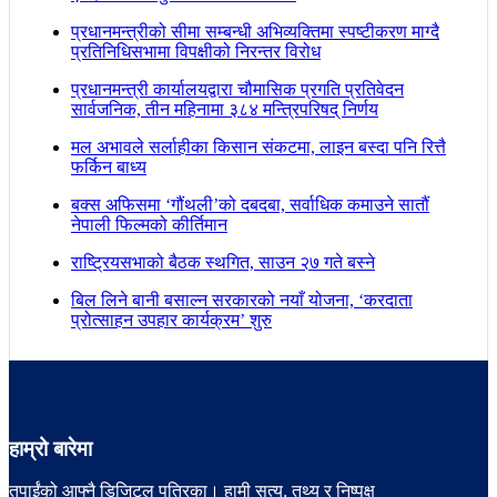
प्रधानमन्त्रीको सीमा सम्बन्धी अभिव्यक्तिमा स्पष्टीकरण माग्दै
प्रतिनिधिसभामा विपक्षीको निरन्तर विरोध
प्रधानमन्त्री कार्यालयद्वारा चौमासिक प्रगति प्रतिवेदन
सार्वजनिक, तीन महिनामा ३८४ मन्त्रिपरिषद् निर्णय
मल अभावले सर्लाहीका किसान संकटमा, लाइन बस्दा पनि रित्तै
फर्किन बाध्य
बक्स अफिसमा ‘गौंथली’को दबदबा, सर्वाधिक कमाउने सातौं
नेपाली फिल्मको कीर्तिमान
राष्ट्रियसभाको बैठक स्थगित, साउन २७ गते बस्ने
बिल लिने बानी बसाल्न सरकारको नयाँ योजना, ‘करदाता
प्रोत्साहन उपहार कार्यक्रम’ शुरु
हाम्रो बारेमा
तपाईंको आफ्नै डिजिटल पत्रिका। हामी सत्य, तथ्य र निष्पक्ष