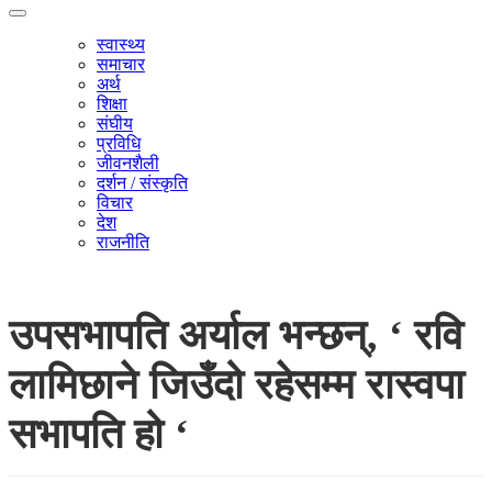
स्वास्थ्य
समाचार
अर्थ
शिक्षा
संघीय
प्रविधि
जीवनशैली
दर्शन / संस्कृति
विचार
देश
राजनीति
उपसभापति अर्याल भन्छन्, ‘ रवि
लामिछाने जिउँदो रहेसम्म रास्वपा
सभापति हो ‘